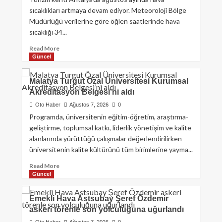
sıcaklıkları artmaya devam ediyor. Meteoroloji Bölge
Müdürlüğü verilerine göre öğlen saatlerinde hava
sıcaklığı 34...
Read More
Güncel
Malatya Turgut Özal Üniversitesi Kurumsal
Akreditasyon Belgesi’ni aldı
Oto Haber
Ağustos 7, 2026
0
Programda, üniversitenin eğitim-öğretim, araştırma-
geliştirme, toplumsal katkı, liderlik yönetişim ve kalite
alanlarında yürüttüğü çalışmalar değerlendirilirken
üniversitenin kalite kültürünü tüm birimlerine yayma...
Read More
Güncel
Emekli Hava Astsubay Şeref Özdemir
askeri törenle son yolculuğuna uğurlandı