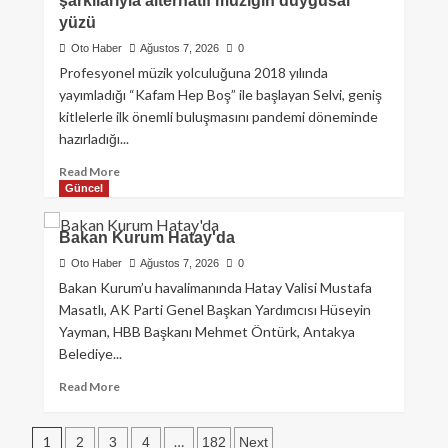
şarkılarıyla alternatif müziğin duygusal
yüzü
Oto Haber
Ağustos 7, 2026
0
Profesyonel müzik yolculuğuna 2018 yılında
yayımladığı “Kafam Hep Boş” ile başlayan Selvi, geniş
kitlelerle ilk önemli buluşmasını pandemi döneminde
hazırladığı...
Read More
Güncel
Bakan Kurum Hatay'da
Oto Haber
Ağustos 7, 2026
0
Bakan Kurum’u havalimanında Hatay Valisi Mustafa
Masatlı, AK Parti Genel Başkan Yardımcısı Hüseyin
Yayman, HBB Başkanı Mehmet Öntürk, Antakya
Belediye...
Read More
1
…
2
3
4
182
Next