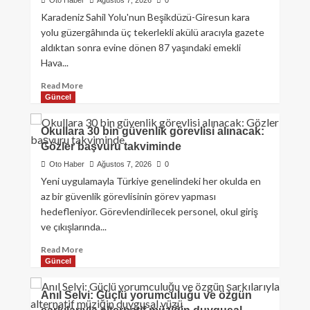
Oto Haber
Ağustos 7, 2026
0
Karadeniz Sahil Yolu'nun Beşikdüzü-Giresun kara
yolu güzergâhında üç tekerlekli akülü aracıyla gazete
aldıktan sonra evine dönen 87 yaşındaki emekli
Hava...
Read More
Güncel
Okullara 30 bin güvenlik görevlisi alınacak:
Gözler başvuru takviminde
Oto Haber
Ağustos 7, 2026
0
Yeni uygulamayla Türkiye genelindeki her okulda en
az bir güvenlik görevlisinin görev yapması
hedefleniyor. Görevlendirilecek personel, okul giriş
ve çıkışlarında...
Read More
Güncel
Anıl Selvi: Güçlü yorumculuğu ve özgün