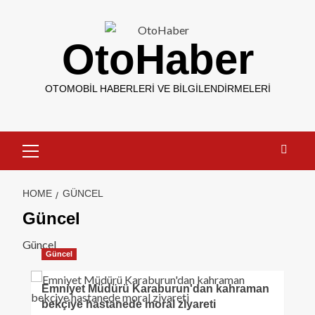
OtoHaber
OTOMOBIL HABERLERI VE BILGILENDIRMELERI
HOME
GÜNCEL
Güncel
Güncel
Güncel
Emniyet Müdürü Karaburun'dan kahraman
bekçiye hastanede moral ziyareti