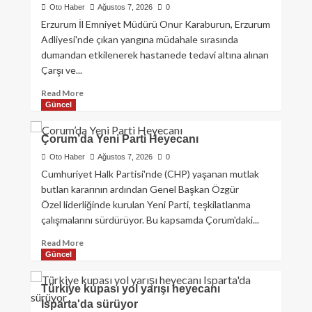
Oto Haber
Ağustos 7, 2026
0
Erzurum İl Emniyet Müdürü Onur Karaburun, Erzurum
Adliyesi'nde çıkan yangına müdahale sırasında
dumandan etkilenerek hastanede tedavi altına alınan
Çarşı ve...
Read More
Güncel
Çorum’da Yeni Parti Heyecanı
Oto Haber
Ağustos 7, 2026
0
Cumhuriyet Halk Partisi'nde (CHP) yaşanan mutlak
butlan kararının ardından Genel Başkan Özgür
Özel liderliğinde kurulan Yeni Parti, teşkilatlanma
çalışmalarını sürdürüyor. Bu kapsamda Çorum'daki...
Read More
Güncel
Türkiye kupası yol yarışı heyecanı
Isparta'da sürüyor