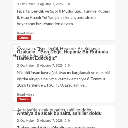
Oto Haber
Ağustos 7, 2026
0
Isparta Gençlik ve Spor İl Müdürlüğü, Türkiye Kupası
8. Etap Puanlı Yol Yarışı'nın ikinci gününde de
heyecanın hız kesmeden devam...
Read More
Güncel
Özakalın: "Ben Değil, Hepimiz Bir Ruhuyla
Hareket Edeceğiz"
Oto Haber
Ağustos 7, 2026
0
Nitelikli insan kaynağı ihtiyacını karşılamak ve mesleki
eğitim altyapısına ivme katmak amacıyla 8 Temmuz
2026 tarihinde ETSO, İSO, Erzurum ve...
Read More
Güncel
Antalya’da sıcak bunalttı, sahiller doldu
Oto Haber
Ağustos 7, 2026
0
Turizm kenti Antalya'da ağustos ayında hava