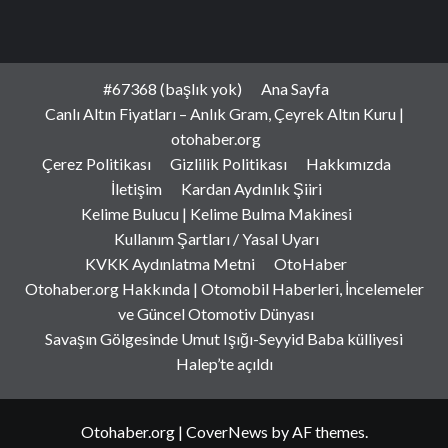
#67368 (başlık yok)
Ana Sayfa
Canlı Altın Fiyatları – Anlık Gram, Çeyrek Altın Kuru |
otohaber.org
Çerez Politikası
Gizlilik Politikası
Hakkımızda
İletişim
Kardan Aydınlık Şiiri
Kelime Bulucu | Kelime Bulma Makinesi
Kullanım Şartları / Yasal Uyarı
KVKK Aydınlatma Metni
OtoHaber
Otohaber.org Hakkında | Otomobil Haberleri, İncelemeler
ve Güncel Otomotiv Dünyası
Savaşın Gölgesinde Umut Işığı-Seyyid Baba külliyesi
Halep’te açıldı
Otohaber.org
|
CoverNews
by AF themes.