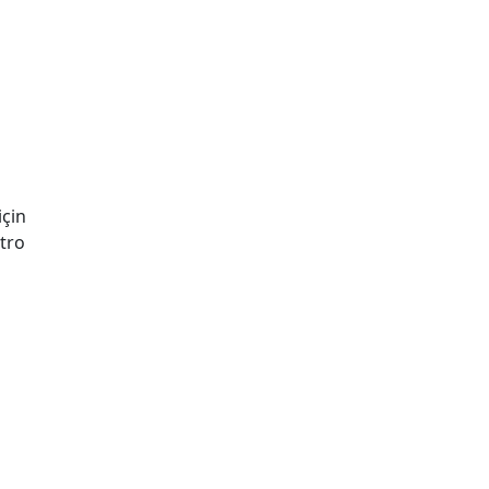
çin
etro