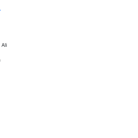
ı
 Ali
n