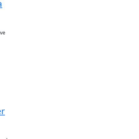
a
 ve
er