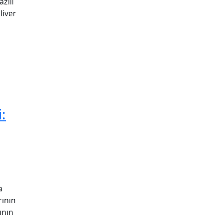
zılı
liver
:
a
rının
ının