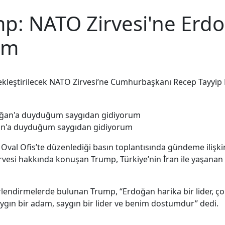
p: NATO Zirvesi'ne Er
um
kleştirilecek NATO Zirvesi’ne Cumhurbaşkanı Recep Tayyip
an'a duyduğum saygıdan gidiyorum
 Oval Ofis’te düzenlediği basın toplantısında gündeme iliş
irvesi hakkında konuşan Trump, Türkiye’nin İran ile yaşa
dirmelerde bulunan Trump, “Erdoğan harika bir lider, çok g
 saygın bir adam, saygın bir lider ve benim dostumdur” dedi.