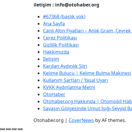
iletişim : info@otohaber.org
#67368 (başlık yok)
Ana Sayfa
Canlı Altın Fiyatları – Anlık Gram, Çeyre
Çerez Politikası
Gizlilik Politikası
Hakkımızda
İletişim
Kardan Aydınlık Şiiri
Kelime Bulucu | Kelime Bulma Makinesi
Kullanım Şartları / Yasal Uyarı
KVKK Aydınlatma Metni
OtoHaber
Otohaber.org Hakkında | Otomobil Habe
Savaşın Gölgesinde Umut Işığı-Seyyid Bab
Otohaber.org
|
CoverNews
by AF themes.