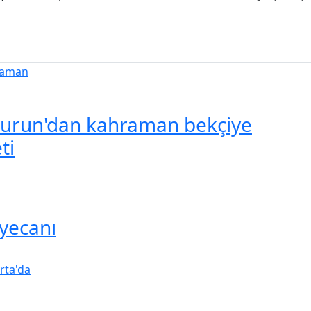
urun'dan kahraman bekçiye
ti
yecanı