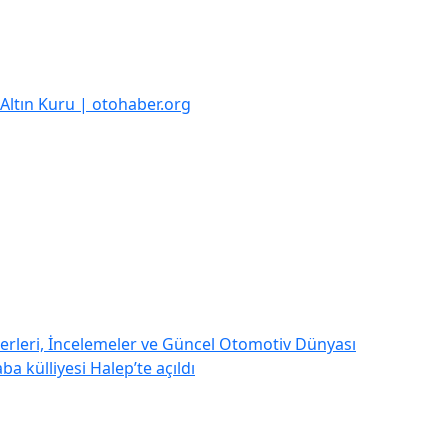
k Altın Kuru | otohaber.org
rleri, İncelemeler ve Güncel Otomotiv Dünyası
a külliyesi Halep’te açıldı