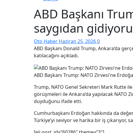
ABD Başkanı Trum
saygıdan gidiyor
Oto Haber
Haziran 25, 2026
0
ABD Başkanı Donald Trump, Ankara’da gerçe
katılacağını açıkladı.
ABD Başkanı Trump: NATO Zirvesi'ne Erdoğ
Trump, NATO Genel Sekreteri Mark Rutte ile
görüşmeleri ile Ankara’da yapılacak NATO Z
duyduğunu ifade etti.
Cumhurbaşkanı Erdoğan hakkında da değerlen
Türkiye’yi seviyor ve harika bir iş çıkarıyor,
[eii post_id=”60286″ theme=”3″]