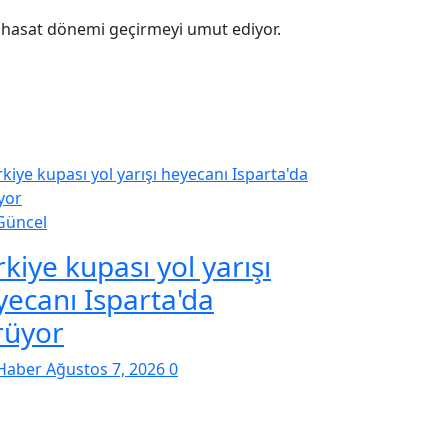
bir hasat dönemi geçirmeyi umut ediyor.
Güncel
kiye kupası yol yarışı
yecanı Isparta'da
rüyor
Haber
Ağustos 7, 2026
0