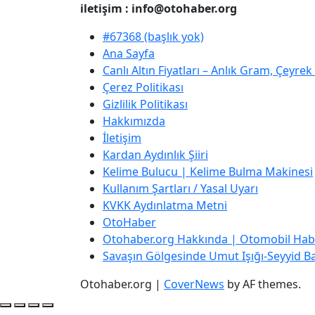
iletişim : info@otohaber.org
#67368 (başlık yok)
Ana Sayfa
Canlı Altın Fiyatları – Anlık Gram, Çeyre
Çerez Politikası
Gizlilik Politikası
Hakkımızda
İletişim
Kardan Aydınlık Şiiri
Kelime Bulucu | Kelime Bulma Makinesi
Kullanım Şartları / Yasal Uyarı
KVKK Aydınlatma Metni
OtoHaber
Otohaber.org Hakkında | Otomobil Habe
Savaşın Gölgesinde Umut Işığı-Seyyid Bab
Otohaber.org
|
CoverNews
by AF themes.