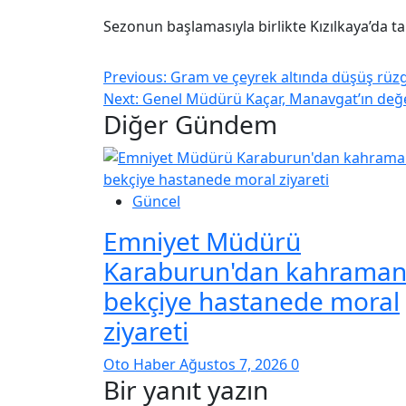
Sezonun başlamasıyla birlikte Kızılkaya’da ta
Previous:
Gram ve çeyrek altında düşüş rüzg
Next:
Genel Müdürü Kaçar, Manavgat’ın değer
Diğer Gündem
Güncel
Emniyet Müdürü
Karaburun'dan kahrama
bekçiye hastanede moral
ziyareti
Oto Haber
Ağustos 7, 2026
0
Bir yanıt yazın