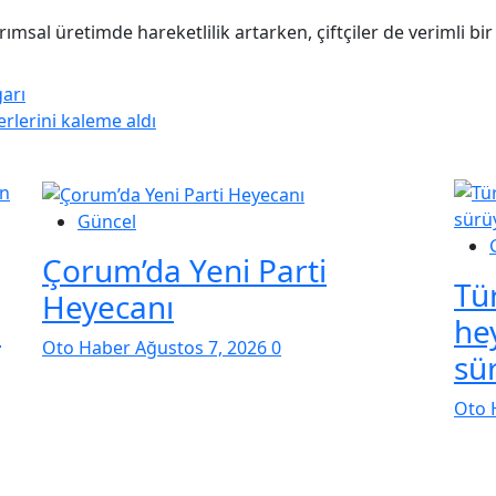
rımsal üretimde hareketlilik artarken, çiftçiler de verimli 
arı
lerini kaleme aldı
Güncel
Çorum’da Yeni Parti
Tür
Heyecanı
n
he
Oto Haber
Ağustos 7, 2026
0
sü
Oto 