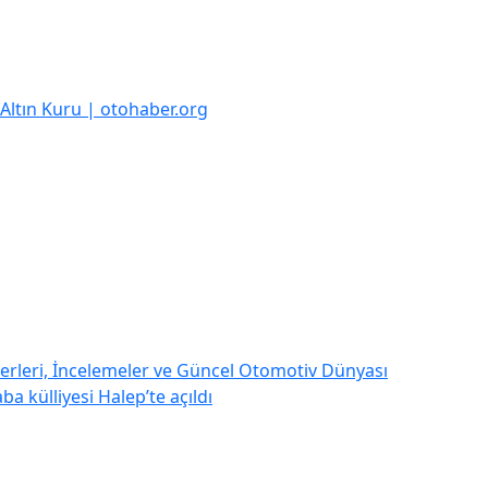
k Altın Kuru | otohaber.org
rleri, İncelemeler ve Güncel Otomotiv Dünyası
a külliyesi Halep’te açıldı