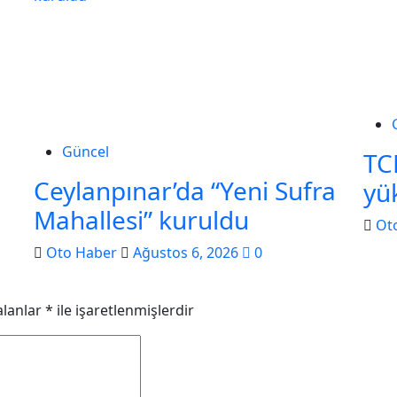
Güncel
TC
Ceylanpınar’da “Yeni Sufra
yü
Mahallesi” kuruldu
Ot
Oto Haber
Ağustos 6, 2026
0
alanlar
*
ile işaretlenmişlerdir