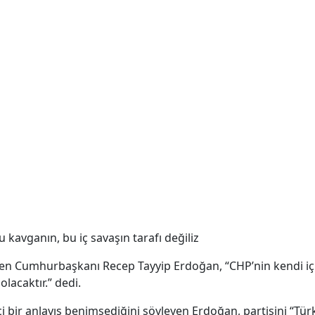
kavganın, bu iç savaşın tarafı değiliz
irten Cumhurbaşkanı Recep Tayyip Erdoğan, “CHP’nin kendi 
olacaktır.” dedi.
i bir anlayış benimsediğini söyleyen Erdoğan, partisini “Tür