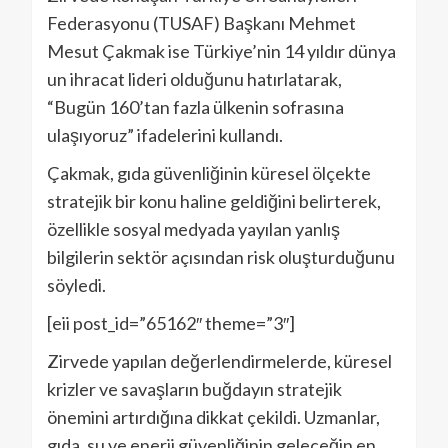
Federasyonu (TUSAF) Başkanı Mehmet
Mesut Çakmak ise Türkiye’nin 14 yıldır dünya
un ihracat lideri olduğunu hatırlatarak,
“Bugün 160’tan fazla ülkenin sofrasına
ulaşıyoruz” ifadelerini kullandı.
Çakmak, gıda güvenliğinin küresel ölçekte
stratejik bir konu haline geldiğini belirterek,
özellikle sosyal medyada yayılan yanlış
bilgilerin sektör açısından risk oluşturduğunu
söyledi.
[eii post_id=”65162″ theme=”3″]
Zirvede yapılan değerlendirmelerde, küresel
krizler ve savaşların buğdayın stratejik
önemini artırdığına dikkat çekildi. Uzmanlar,
gıda, su ve enerji güvenliğinin geleceğin en