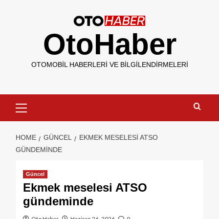
OtoHaber
OTOMOBIL HABERLERI VE BILGILENDIRMELERI
HOME
GÜNCEL
EKMEK MESELESI ATSO
GÜNDEMINDE
Güncel
Ekmek meselesi ATSO
gündeminde
Oto Haber
Haziran 26, 2026
0