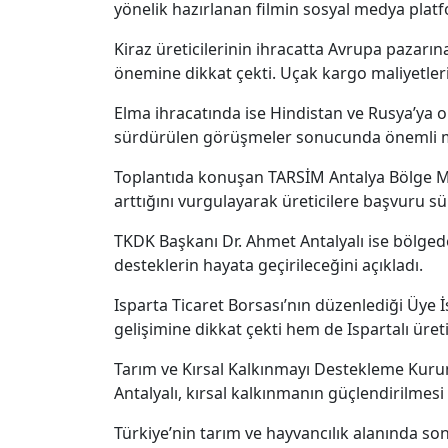
yönelik hazırlanan filmin sosyal medya platfo
Kiraz üreticilerinin ihracatta Avrupa pazarın
önemine dikkat çekti. Uçak kargo maliyetlerin
Elma ihracatında ise Hindistan ve Rusya’ya ol
sürdürülen görüşmeler sonucunda önemli mesaf
Toplantıda konuşan TARSİM Antalya Bölge Müd
arttığını vurgulayarak üreticilere başvuru sür
TKDK Başkanı Dr. Ahmet Antalyalı ise bölge
desteklerin hayata geçirileceğini açıkladı.
Isparta Ticaret Borsası’nın düzenlediği Üye 
gelişimine dikkat çekti hem de Ispartalı üre
Tarım ve Kırsal Kalkınmayı Destekleme Kurum
Antalyalı, kırsal kalkınmanın güçlendirilmesi
Türkiye’nin tarım ve hayvancılık alanında son