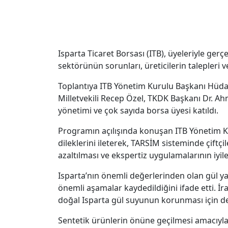
Isparta Ticaret Borsası (ITB), üyeleriyle ge
sektörünün sorunları, üreticilerin talepleri 
Toplantıya ITB Yönetim Kurulu Başkanı Hüdai
Milletvekili Recep Özel, TKDK Başkanı Dr. 
yönetimi ve çok sayıda borsa üyesi katıldı.
Programın açılışında konuşan ITB Yönetim K
dileklerini ileterek, TARSİM sisteminde çiftç
azaltılması ve ekspertiz uygulamalarının iyileş
Isparta’nın önemli değerlerinden olan gül y
önemli aşamalar kaydedildiğini ifade etti. İr
doğal Isparta gül suyunun korunması için de ç
Sentetik ürünlerin önüne geçilmesi amacıyla