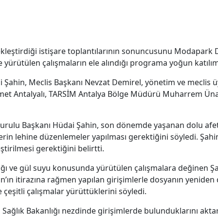
rçekleştirdiği istişare toplantılarının sonuncusunu Modapar
ve yürütülen çalışmaların ele alındığı programa yoğun katılı
 Şahin, Meclis Başkanı Nevzat Demirel, yönetim ve meclis ü
Ahmet Antalyalı, TARSİM Antalya Bölge Müdürü Muharrem Üna
urulu Başkanı Hüdai Şahin, son dönemde yaşanan dolu afeti
ilerin lehine düzenlemeler yapılması gerektiğini söyledi. Şah
tirilmesi gerektiğini belirtti.
ağı ve gül suyu konusunda yürütülen çalışmalara değinen Şah
an’ın itirazına rağmen yapılan girişimlerle dosyanın yeniden
eşitli çalışmalar yürüttüklerini söyledi.
 Sağlık Bakanlığı nezdinde girişimlerde bulunduklarını akta