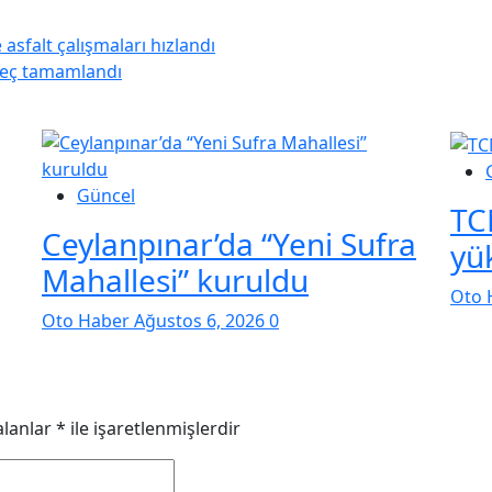
 asfalt çalışmaları hızlandı
üreç tamamlandı
Güncel
TC
Ceylanpınar’da “Yeni Sufra
yü
Mahallesi” kuruldu
Oto 
Oto Haber
Ağustos 6, 2026
0
alanlar
*
ile işaretlenmişlerdir