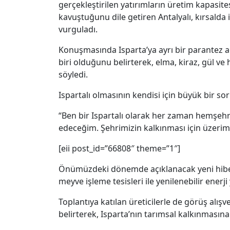
gerçekleştirilen yatırımların üretim kapasites
kavuştuğunu dile getiren Antalyalı, kırsalda
vurguladı.
Konuşmasında Isparta’ya ayrı bir parantez aç
biri olduğunu belirterek, elma, kiraz, gül ve
söyledi.
Ispartalı olmasının kendisi için büyük bir so
“Ben bir Ispartalı olarak her zaman hemşehri
edeceğim. Şehrimizin kalkınması için üzerim
[eii post_id=”66808″ theme=”1″]
Önümüzdeki dönemde açıklanacak yeni hibe ve 
meyve işleme tesisleri ile yenilenebilir enerji
Toplantıya katılan üreticilerle de görüş alış
belirterek, Isparta’nın tarımsal kalkınmasın