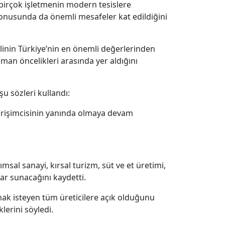
de birçok işletmenin modern tesislere
 konusunda da önemli mesafeler kat edildiğini
linin Türkiye’nin en önemli değerlerinden
aman öncelikleri arasında yer aldığını
u sözleri kullandı:
 girişimcisinin yanında olmaya devam
al sanayi, kırsal turizm, süt ve et üretimi,
tlar sunacağını kaydetti.
pmak isteyen tüm üreticilere açık olduğunu
erini söyledi.