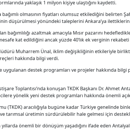
rmlarında yaklaşık 1 milyon kişiye ulaştığını kaydetti.
a bağımlı olmasının fiyatları olumsuz etkilediğini belirten 
in düşürülmesi yönündeki taleplerini Ankara’ya ilettiklerini
an bağımlılığı azaltmak amacıyla Mısır pazarını hedefledikler
e kat edildiğini ancak yüzde 40’lık ek verginin rekabeti zor
ürü Muharrem Ünal, iklim değişikliğinin etkileriyle birlik
eçleri hakkında bilgi verdi.
de uygulanan destek programları ve projeler hakkında bilg
İstişare Toplantısı’nda konuşan TKDK Başkanı Dr. Ahmet Antal
ticilere yönelik yeni destek programları hakkında önemli aç
u (TKDK) aracılığıyla bugüne kadar Türkiye genelinde binle
 ve tarımsal üretimin sürdürülebilir hale gelmesi için deste
 yıllarda önemli bir dönüşüm yaşadığını ifade eden Antalyalı,