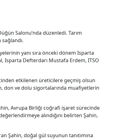
k Düğün Salonu’nda düzenledi. Tarım
m sağlandı.
yelerinin yanı sıra önceki dönem Isparta
l, Isparta Defterdarı Mustafa Erdem, ITSO
nden etkilenen üreticilere geçmiş olsun
in, don ve dolu sigortalarında muafiyetlerin
in, Avrupa Birliği coğrafi işaret sürecinde
 değerlendirmeye alındığını belirten Şahin,
ran Şahin, doğal gül suyunun tanıtımına