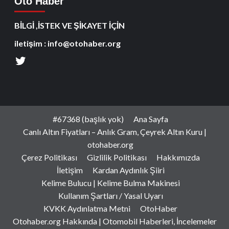
Oto Haber
BİLGİ ,İSTEK VE ŞİKAYET İÇİN
iletişim : info@otohaber.org
#67368 (başlık yok)
Ana Sayfa
Canlı Altın Fiyatları – Anlık Gram, Çeyrek Altın Kuru |
otohaber.org
Çerez Politikası
Gizlilik Politikası
Hakkımızda
İletişim
Kardan Aydınlık Şiiri
Kelime Bulucu | Kelime Bulma Makinesi
Kullanım Şartları / Yasal Uyarı
KVKK Aydınlatma Metni
OtoHaber
Otohaber.org Hakkında | Otomobil Haberleri, İncelemeler