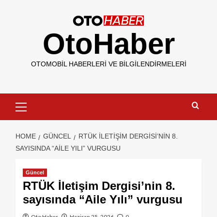
OtoHaber
OTOMOBIL HABERLERI VE BILGILENDIRMELERI
HOME
GÜNCEL
RTÜK İLETIŞIM DERGISI’NIN 8.
SAYISINDA “AILE YILI” VURGUSU
Güncel
RTÜK İletişim Dergisi’nin 8.
sayısında “Aile Yılı” vurgusu
Oto Haber
Haziran 25, 2026
0