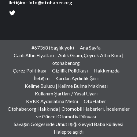
iletişim : info@otohaber.org
#67368 (başlık yok)
Ana Sayfa
Canlı Altın Fiyatları – Anlık Gram, Çeyrek Altın Kuru |
otohaber.org
Çerez Politikası
Gizlilik Politikası
Hakkımızda
İletişim
Kardan Aydınlık Şiiri
Kelime Bulucu | Kelime Bulma Makinesi
Kullanım Şartları / Yasal Uyarı
KVKK Aydınlatma Metni
OtoHaber
Otohaber.org Hakkında | Otomobil Haberleri, İncelemeler
ve Güncel Otomotiv Dünyası
Savaşın Gölgesinde Umut Işığı-Seyyid Baba külliyesi
Halep’te açıldı