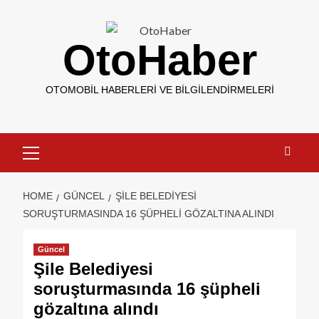
OtoHaber
OTOMOBIL HABERLERI VE BILGILENDIRMELERI
HOME
GÜNCEL
ŞILE BELEDIYESI
SORUŞTURMASINDA 16 ŞÜPHELI GÖZALTINA ALINDI
Güncel
Şile Belediyesi
soruşturmasında 16 şüpheli
gözaltına alındı