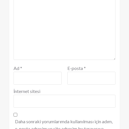
Ad
*
E-posta
*
İnternet sitesi
Daha sonraki yorumlarımda kullanılması için adım,
e-posta adresim ve site adresim bu tarayıcıya