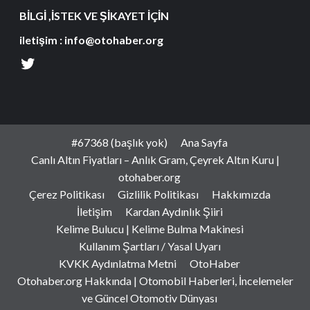
BİLGİ ,İSTEK VE ŞİKAYET İÇİN
iletişim : info@otohaber.org
#67368 (başlık yok)
Ana Sayfa
Canlı Altın Fiyatları – Anlık Gram, Çeyrek Altın Kuru |
otohaber.org
Çerez Politikası
Gizlilik Politikası
Hakkımızda
İletişim
Kardan Aydınlık Şiiri
Kelime Bulucu | Kelime Bulma Makinesi
Kullanım Şartları / Yasal Uyarı
KVKK Aydınlatma Metni
OtoHaber
Otohaber.org Hakkında | Otomobil Haberleri, İncelemeler
ve Güncel Otomotiv Dünyası