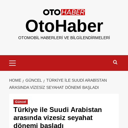
OtoHaber
OTOMOBIL HABERLERI VE BILGILENDIRMELERI
HOME
GÜNCEL
TÜRKIYE ILE SUUDI ARABISTAN
ARASINDA VIZESIZ SEYAHAT DÖNEMI BAŞLADI
Güncel
Türkiye ile Suudi Arabistan
arasında vizesiz seyahat
dönemi başladı