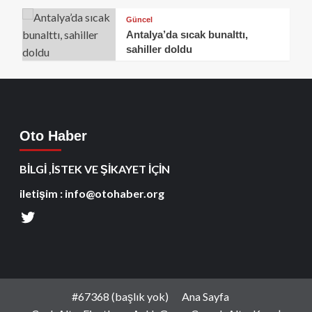
Güncel
Antalya’da sıcak bunalttı,
sahiller doldu
Oto Haber
BİLGİ ,İSTEK VE ŞİKAYET İÇİN
iletişim : info@otohaber.org
#67368 (başlık yok)
Ana Sayfa