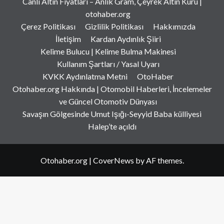
Canlı Altın Fiyatları – Anlık Gram, Çeyrek Altın Kuru |
otohaber.org
Çerez Politikası
Gizlilik Politikası
Hakkımızda
İletişim
Kardan Aydınlık Şiiri
Kelime Bulucu | Kelime Bulma Makinesi
Kullanım Şartları / Yasal Uyarı
KVKK Aydınlatma Metni
OtoHaber
Otohaber.org Hakkında | Otomobil Haberleri, İncelemeler
ve Güncel Otomotiv Dünyası
Savaşın Gölgesinde Umut Işığı-Seyyid Baba külliyesi
Halep’te açıldı
Otohaber.org
|
CoverNews
by AF themes.