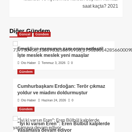
saat kaçta? 2021
Diğer Gündem
Güncel
Gündem
Emekli ve memurun zam oranı netleşti!
İşte meslek meslek yeni maaşlar
Oto Haber
Temmuz 3, 2026
0
Gündem
Cumhurbaşkanı Erdoğan: Terör çıkmaz
yoldur ve miadını doldurmuştur
Oto Haber
Haziran 24, 2026
0
Gündem
"İyi ki varsın Eren": Eren Bülbül kalplerde
yaşamaya devam ediyor