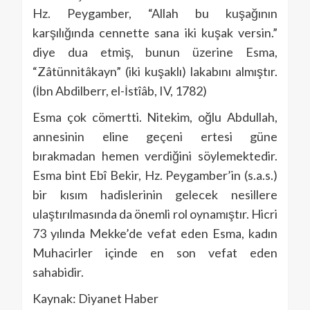
Hz. Peygamber, “Allah bu kuşağının
karşılığında cennette sana iki kuşak versin.”
diye dua etmiş, bunun üzerine Esma,
“Zâtünnitâkayn” (iki kuşaklı) lakabını almıştır.
(İbn Abdilberr, el-İstîâb, IV, 1782)
Esma çok cömertti. Nitekim, oğlu Abdullah,
annesinin eline geçeni ertesi güne
bırakmadan hemen verdiğini söylemektedir.
Esma bint Ebî Bekir, Hz. Peygamber’in (s.a.s.)
bir kısım hadislerinin gelecek nesillere
ulaştırılmasında da önemli rol oynamıştır. Hicri
73 yılında Mekke’de vefat eden Esma, kadın
Muhacirler içinde en son vefat eden
sahabidir.
Kaynak: Diyanet Haber