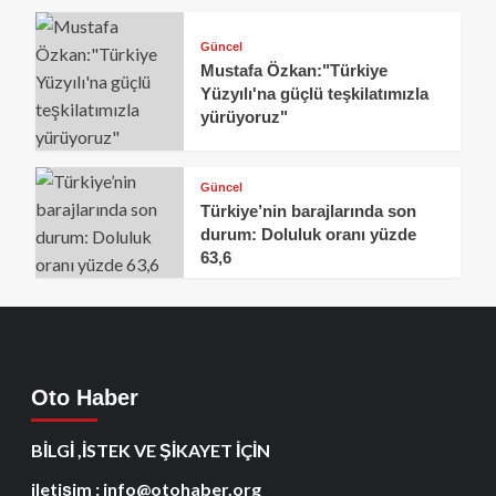
Güncel
Mustafa Özkan:"Türkiye
Yüzyılı'na güçlü teşkilatımızla
yürüyoruz"
Güncel
Türkiye’nin barajlarında son
durum: Doluluk oranı yüzde
63,6
Oto Haber
BİLGİ ,İSTEK VE ŞİKAYET İÇİN
iletişim : info@otohaber.org