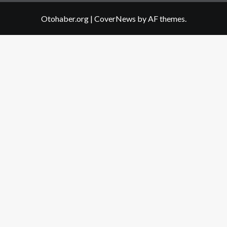
Otohaber.org
|
CoverNews
by AF themes.