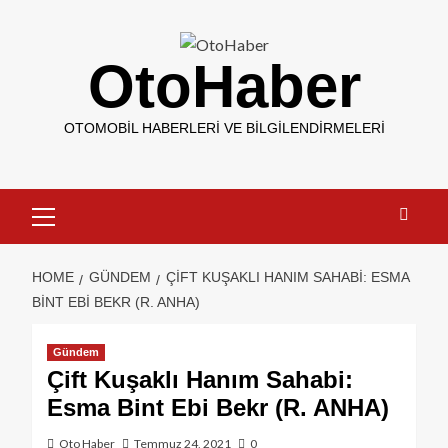
OtoHaber
OTOMOBIL HABERLERI VE BILGILENDIRMELERI
HOME
GÜNDEM
ÇIFT KUŞAKLI HANIM SAHABI: ESMA
BINT EBI BEKR (R. ANHA)
Gündem
Çift Kuşaklı Hanım Sahabi:
Esma Bint Ebi Bekr (R. ANHA)
Oto Haber
Temmuz 24, 2021
0