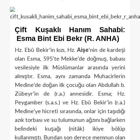
Çift Kuşaklı
Hanım
Sahabi
:
Esma Bint Ebi Bekr (R. ANHA)
Hz. Ebû Bekir’in kızı, Hz.
Aişe
’nin de kardeşi
olan Esma, 595’te Mekke’de doğmuş, babası
vesilesiyle ilk Müslümanlar arasında yerini
almıştır. Esma, aynı zamanda Muhacirlerin
Medine’de doğan ilk çocuğu olan Abdullah b.
Zübeyr’in de (r.a.) annesidir. Esma; Hz.
Peygamber (s.a.s.) ve Hz. Ebû Bekir’in (r.a.)
Medine’ye hicreti sırasında, onlar için taşıdığı
azık torbası ve su tulumunun ağzını bağlarken
belindeki kuşağı (nitâk) ikiye bölüp
kullanmıştı. Bundan son derece memnun olan