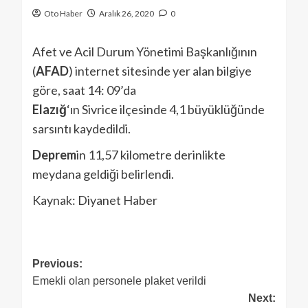
Oto Haber
Aralık 26, 2020
0
Afet ve Acil Durum Yönetimi Başkanlığının
(
AFAD
) internet sitesinde yer alan bilgiye
göre, saat 14: 09’da
Elazığ
‘ın Sivrice ilçesinde 4,1 büyüklüğünde
sarsıntı kaydedildi.
Deprem
in 11,57 kilometre derinlikte
meydana geldiği belirlendi.
Kaynak: Diyanet Haber
Previous:
Emekli olan personele plaket verildi
Next: