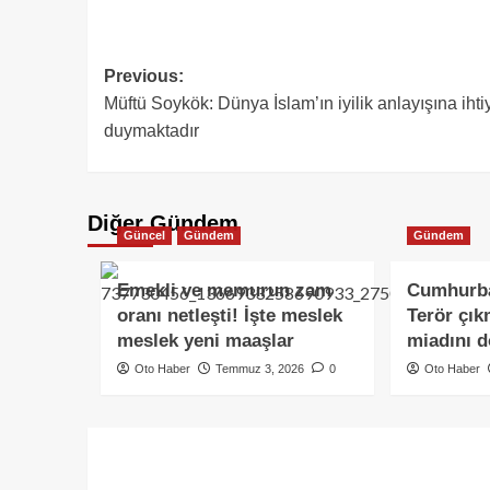
Previous:
Müftü Soykök: Dünya İslam’ın iyilik anlayışına ihti
duymaktadır
Diğer Gündem
Güncel
Gündem
Gündem
Emekli ve memurun zam
Cumhurba
oranı netleşti! İşte meslek
Terör çık
meslek yeni maaşlar
miadını 
Oto Haber
Temmuz 3, 2026
0
Oto Haber