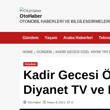
OtoHaber
OTOMOBIL HABERLERI VE BILGILENDIRMELER
Gündem
Yaşam
Araba Haberleri
Teknol
HOME
GÜNDEM
KADIR GECESI ÖZEL YAYINI TRT
Gündem
Kadir Gecesi Ö
Diyanet TV ve 
Oto Haber
Mayıs 8, 2021
0