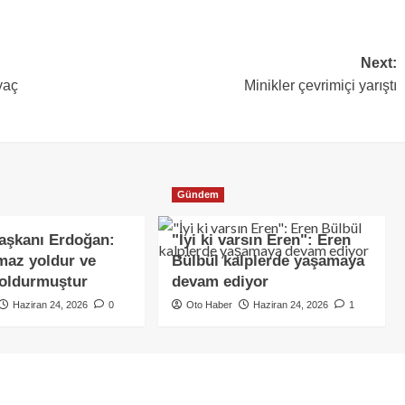
Next:
yaç
Minikler çevrimiçi yarıştı
Gündem
şkanı Erdoğan:
"İyi ki varsın Eren": Eren
maz yoldur ve
Bülbül kalplerde yaşamaya
doldurmuştur
devam ediyor
Haziran 24, 2026
0
Oto Haber
Haziran 24, 2026
1