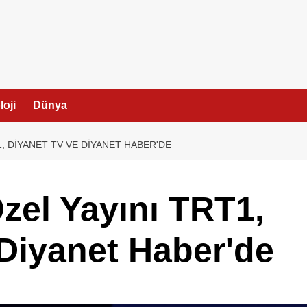
I
oji
Dünya
1, DIYANET TV VE DIYANET HABER'DE
zel Yayını TRT1,
Diyanet Haber'de