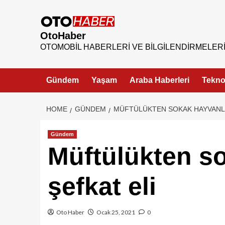
OtoHaber
OTOMOBIL HABERLERI VE BILGILENDIRMELER
Gündem
Yaşam
Araba Haberleri
Teknol
HOME
GÜNDEM
MÜFTÜLÜKTEN SOKAK HAYVANLA
Gündem
Müftülükten s
şefkat eli
Oto Haber
Ocak 25, 2021
0