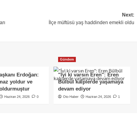
Next:
arı
İlçe müftüsü yaş haddinden emekli oldu
Gündem
şkanı Erdoğan:
"İyi ki varsın Eren": Eren
maz yoldur ve
Bülbül kalplerde yaşamaya
doldurmuştur
devam ediyor
Haziran 24, 2026
0
Oto Haber
Haziran 24, 2026
1