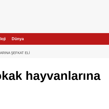
I
oji
Dünya
RINA ŞEFKAT ELI
okak hayvanlarına