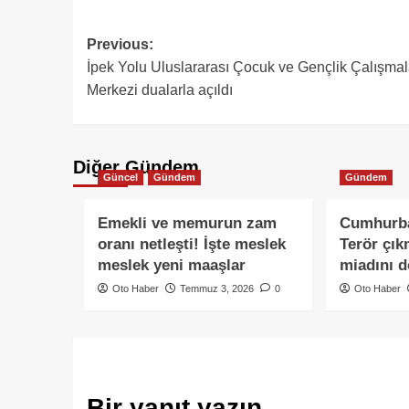
Previous:
İpek Yolu Uluslararası Çocuk ve Gençlik Çalışmal
Merkezi dualarla açıldı
Diğer Gündem
Güncel
Gündem
Gündem
Emekli ve memurun zam
Cumhurba
oranı netleşti! İşte meslek
Terör çık
meslek yeni maaşlar
miadını 
Oto Haber
Temmuz 3, 2026
0
Oto Haber
Bir yanıt yazın