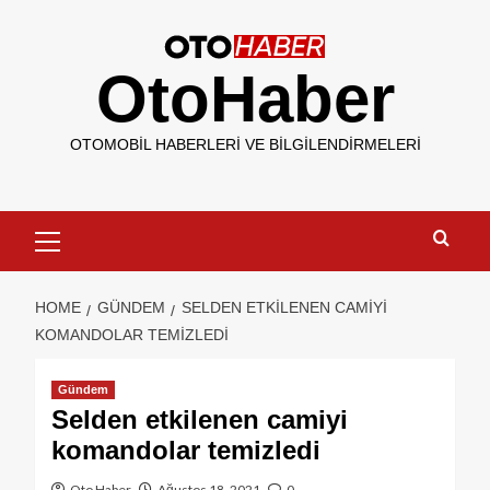
OtoHaber
OTOMOBIL HABERLERI VE BILGILENDIRMELERI
HOME
GÜNDEM
SELDEN ETKILENEN CAMIYI
KOMANDOLAR TEMIZLEDI
Gündem
Selden etkilenen camiyi
komandolar temizledi
Oto Haber
Ağustos 18, 2021
0