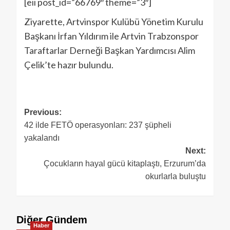
[eii post_id=”66769″ theme=”3″]
Ziyarette, Artvinspor Kulübü Yönetim Kurulu
Başkanı İrfan Yıldırım ile Artvin Trabzonspor
Taraftarlar Derneği Başkan Yardımcısı Alim
Çelik’te hazır bulundu.
Previous:
42 ilde FETÖ operasyonları: 237 şüpheli
yakalandı
Next:
Çocukların hayal gücü kitaplaştı, Erzurum’da
okurlarla buluştu
Diğer Gündem
Haber