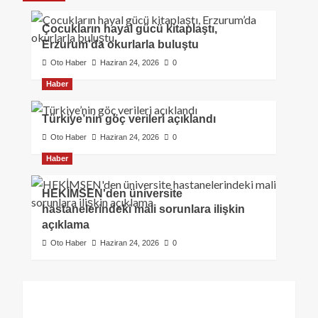
Çocukların hayal gücü kitaplaştı,
Erzurum’da okurlarla buluştu
Oto Haber
Haziran 24, 2026
0
Haber
Türkiye’nin göç verileri açıklandı
Oto Haber
Haziran 24, 2026
0
Haber
HEKİMSEN'den üniversite
hastanelerindeki mali sorunlara ilişkin
açıklama
Oto Haber
Haziran 24, 2026
0