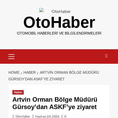
OtoHaber
OTOMOBIL HABERLERI VE BILGILENDIRMELERI
HOME
HABER
ARTVIN ORMAN BÖLGE MÜDÜRÜ
GÜRSOY’DAN ASKF’YE ZIYARET
Haber
Artvin Orman Bölge Müdürü
Gürsoy’dan ASKF’ye ziyaret
Oto Haber
Haziran 24, 2026
0