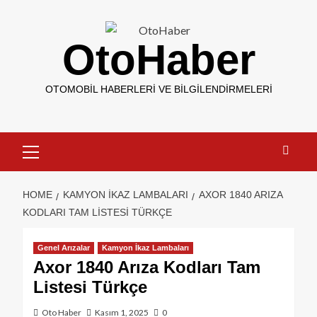
OtoHaber
OTOMOBIL HABERLERI VE BILGILENDIRMELERI
HOME
KAMYON İKAZ LAMBALARI
AXOR 1840 ARIZA
KODLARI TAM LISTESI TÜRKÇE
Genel Arızalar
Kamyon İkaz Lambaları
Axor 1840 Arıza Kodları Tam
Listesi Türkçe
Oto Haber
Kasım 1, 2025
0