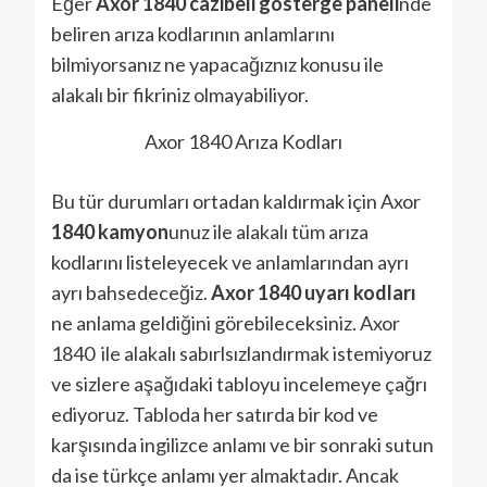
Eğer
Axor 1840 cazibeli gösterge paneli
nde
beliren arıza kodlarının anlamlarını
bilmiyorsanız ne yapacağıznız konusu ile
alakalı bir fikriniz olmayabiliyor.
Axor 1840 Arıza Kodları
Bu tür durumları ortadan kaldırmak için Axor
1840 kamyon
unuz ile alakalı tüm arıza
kodlarını listeleyecek ve anlamlarından ayrı
ayrı bahsedeceğiz.
Axor 1840 uyarı kodları
ne anlama geldiğini görebileceksiniz. Axor
1840 ile alakalı sabırlsızlandırmak istemiyoruz
ve sizlere aşağıdaki tabloyu incelemeye çağrı
ediyoruz. Tabloda her satırda bir kod ve
karşısında ingilizce anlamı ve bir sonraki sutun
da ise türkçe anlamı yer almaktadır. Ancak