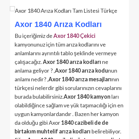
Axor 1840 Arıza Kodları
Bu içeriğimiz de
Axor 1840 Çekici
kamyonunuz için tüm arıza kodlarını ve
anlamlarını ayrıntılı tablo şeklinde vermeye
çalışacağız.
Axor 1840 arıza kodları
ne
anlama geliyor ? ,
Axor 1840 arıza kodu
nun
anlamı nedir? ,
Axor 1840 arıza mesajları
nın
türkçesi nelerdir gibi sorularınızın cevaplarını
burada bulabilirsiniz.
Axor 1840 kamyon
ları
olabildiğince sağlam ve yük taşımacılığı için en
uygun kamyonlardandır . Bazen her kamyon
da olduğu gibi Axor
1840 cazibeli de de
birtakım muhtelif arıza kodları
belirebiliyor.