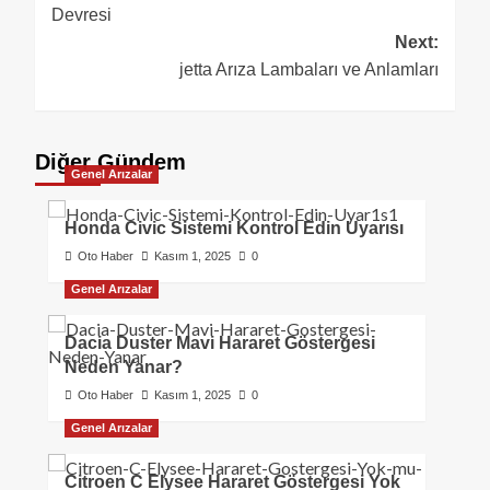
Devresi
Next:
jetta Arıza Lambaları ve Anlamları
Diğer Gündem
Genel Arızalar
Honda Civic Sistemi Kontrol Edin Uyarısı
Oto Haber
Kasım 1, 2025
0
Genel Arızalar
Dacia Duster Mavi Hararet Göstergesi
Neden Yanar?
Oto Haber
Kasım 1, 2025
0
Genel Arızalar
Citroen C Elysee Hararet Göstergesi Yok