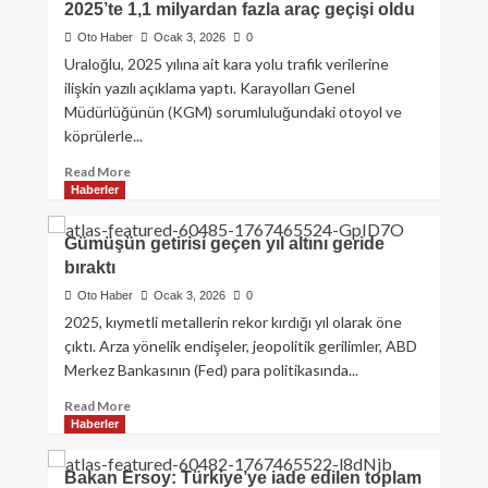
2025’te 1,1 milyardan fazla araç geçişi oldu
Oto Haber
Ocak 3, 2026
0
Uraloğlu, 2025 yılına ait kara yolu trafik verilerine
ilişkin yazılı açıklama yaptı. Karayolları Genel
Müdürlüğünün (KGM) sorumluluğundaki otoyol ve
köprülerle...
Read More
Haberler
Gümüşün getirisi geçen yıl altını geride
bıraktı
Oto Haber
Ocak 3, 2026
0
2025, kıymetli metallerin rekor kırdığı yıl olarak öne
çıktı. Arza yönelik endişeler, jeopolitik gerilimler, ABD
Merkez Bankasının (Fed) para politikasında...
Read More
Haberler
Bakan Ersoy: Türkiye’ye iade edilen toplam