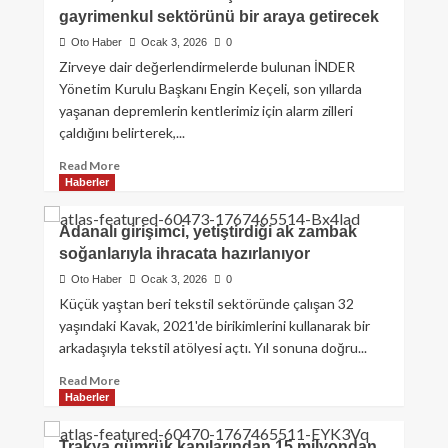
gayrimenkul sektörünü bir araya getirecek
Oto Haber
Ocak 3, 2026
0
Zirveye dair değerlendirmelerde bulunan İNDER
Yönetim Kurulu Başkanı Engin Keçeli, son yıllarda
yaşanan depremlerin kentlerimiz için alarm zilleri
çaldığını belirterek,...
Read More
Haberler
Adanalı girişimci, yetiştirdiği ak zambak
soğanlarıyla ihracata hazırlanıyor
Oto Haber
Ocak 3, 2026
0
Küçük yaştan beri tekstil sektöründe çalışan 32
yaşındaki Kavak, 2021'de birikimlerini kullanarak bir
arkadaşıyla tekstil atölyesi açtı. Yıl sonuna doğru...
Read More
Haberler
Trakya gümrük kapılarından 15 milyondan