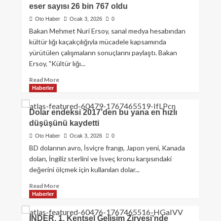
eser sayısı 26 bin 767 oldu
Oto Haber
Ocak 3, 2026
0
Bakan Mehmet Nuri Ersoy, sanal medya hesabından
kültür lığı kaçakçılığıyla mücadele kapsamında
yürütülen çalışmaların sonuçlarını paylaştı. Bakan
Ersoy, "Kültür lığı...
Read More
Haberler
Dolar endeksi 2017’den bu yana en hızlı
düşüşünü kaydetti
Oto Haber
Ocak 3, 2026
0
BD dolarının avro, İsviçre frangı, Japon yeni, Kanada
doları, İngiliz sterlini ve İsveç kronu karşısındaki
değerini ölçmek için kullanılan dolar...
Read More
Haberler
İNDER, 1. Kentsel Gelişim Zirvesi’nde