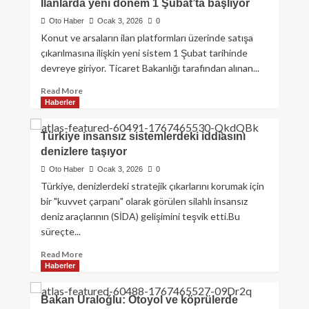
İlanlarda yeni dönem 1 Şubat’ta başlıyor
Oto Haber
Ocak 3, 2026
0
Konut ve arsaların ilan platformları üzerinde satışa
çıkarılmasına ilişkin yeni sistem 1 Şubat tarihinde
devreye giriyor. Ticaret Bakanlığı tarafından alınan...
Read More
Haberler
Türkiye insansız sistemlerdeki iddiasını
denizlere taşıyor
Oto Haber
Ocak 3, 2026
0
Türkiye, denizlerdeki stratejik çıkarlarını korumak için
bir "kuvvet çarpanı" olarak görülen silahlı insansız
deniz araçlarının (SİDA) gelişimini teşvik etti.Bu
süreçte...
Read More
Haberler
Bakan Uraloğlu: Otoyol ve köprülerde