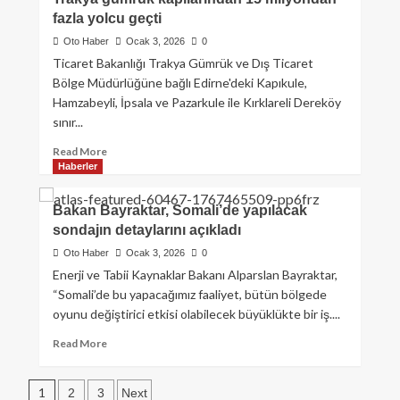
fazla yolcu geçti
Oto Haber
Ocak 3, 2026
0
Ticaret Bakanlığı Trakya Gümrük ve Dış Ticaret
Bölge Müdürlüğüne bağlı Edirne'deki Kapıkule,
Hamzabeyli, İpsala ve Pazarkule ile Kırklareli Dereköy
sınır...
Read More
Haberler
Bakan Bayraktar, Somali’de yapılacak
sondajın detaylarını açıkladı
Oto Haber
Ocak 3, 2026
0
Enerji ve Tabii Kaynaklar Bakanı Alparslan Bayraktar,
“Somali’de bu yapacağımız faaliyet, bütün bölgede
oyunu değiştirici etkisi olabilecek büyüklükte bir iş....
Read More
1
2
3
Next