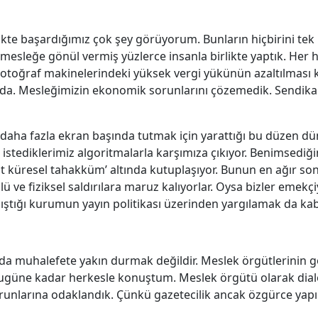
kte başardığımız çok şey görüyorum. Bunların hiçbirini te
mesleğe gönül vermiş yüzlerce insanla birlikte yaptık. Her h
 Fotoğraf makinelerindeki yüksek vergi yükünün azaltılması
da. Mesleğimizin ekonomik sorunlarını çözemedik. Sendika
ye daha fazla ekran başında tutmak için yarattığı bu düzen 
ediklerimiz algoritmalarla karşımıza çıkıyor. Benimsediğim
st küresel tahakküm’ altında kutuplaşıyor. Bunun en ağır so
lü ve fiziksel saldırılara maruz kalıyorlar. Oysa bizler emekçi
lıştığı kurumun yayın politikası üzerinden yargılamak da ka
 da muhalefete yakın durmak değildir. Meslek örgütlerinin g
güne kadar herkesle konuştum. Meslek örgütü olarak dialoğ
runlarına odaklandık. Çünkü gazetecilik ancak özgürce yapıl