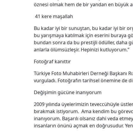
öznesi olmak hem de bir yandan en büyük acı
41 kere maşallah
Bu kadar iyi bir sunuştan, bu kadar iyi bir 
bu yarışmaya katılmak için eserini buraya g
bundan sonra da bu prestijli ödüller, daha güz
anlarla ölümsüzleşir. Hepinizi kutluyorum.”
Fotoğraf kanıttır
Türkiye Foto Muhabirleri Derneği Başkanı Rı
vurguladı. Fotoğrafın tarihsel önemine de d
Değişimin gücüne inanıyorum
2009 yılında üyelerimizin teveccühüyle üstle
bırakmak istiyorum. Ama kendim bu görev
inanıyorum. Başarılı olsanız dahi veda etme
insanların önünü açmak en doğrusudur. Yeni f