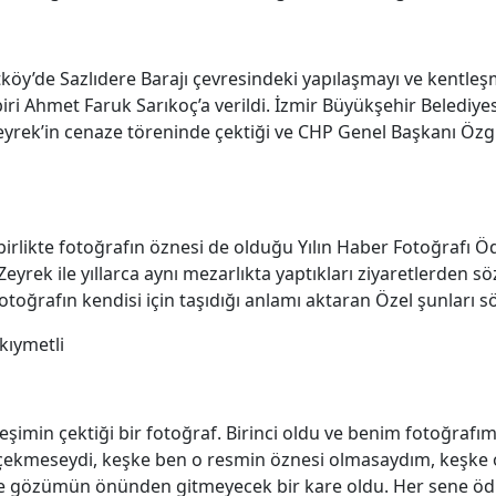
tköy’de Sazlıdere Barajı çevresindeki yapılaşmayı ve kentle
ri Ahmet Faruk Sarıkoç’a verildi. İzmir Büyükşehir Belediy
yrek’in cenaze töreninde çektiği ve CHP Genel Başkanı Özgü
 birlikte fotoğrafın öznesi de olduğu Yılın Haber Fotoğrafı 
eyrek ile yıllarca aynı mezarlıkta yaptıkları ziyaretlerden 
oğrafın kendisi için taşıdığı anlamı aktaran Özel şunları sö
kıymetli
imin çektiği bir fotoğraf. Birinci oldu ve benim fotoğrafımı
 çekmeseydi, keşke ben o resmin öznesi olmasaydım, keşke o
 gözümün önünden gitmeyecek bir kare oldu. Her sene ödü