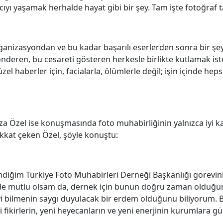
yı yaşamak herhalde hayat gibi bir şey. Tam işte fotoğraf t
organizasyondan ve bu kadar başarılı eserlerden sonra bir ş
önderen, bu cesareti gösteren herkesle birlikte kutlamak is
el haberler için, facialarla, ölümlerle değil; işin içinde hep
za Özel ise konuşmasında foto muhabirliğinin yalnızca iyi 
ikkat çeken Özel, şöyle konuştu:
ndiğim Türkiye Foto Muhabirleri Derneği Başkanlığı görevini
de mutlu olsam da, dernek için bunun doğru zaman olduğ
yi bilmenin saygı duyulacak bir erdem olduğunu biliyorum. B
ikirlerin, yeni heyecanların ve yeni enerjinin kurumlara gü