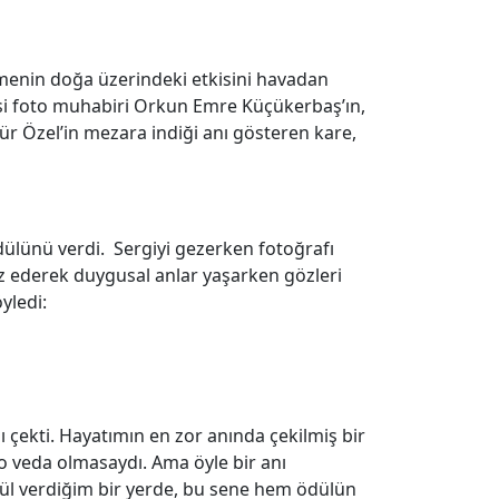
şmenin doğa üzerindeki etkisini havadan
esi foto muhabiri Orkun Emre Küçükerbaş’ın,
r Özel’in mezara indiği anı gösteren kare,
Ödülünü verdi. Sergiyi gezerken fotoğrafı
söz ederek duygusal anlar yaşarken gözleri
yledi:
 çekti. Hayatımın en zor anında çekilmiş bir
 veda olmasaydı. Ama öyle bir anı
l verdiğim bir yerde, bu sene hem ödülün