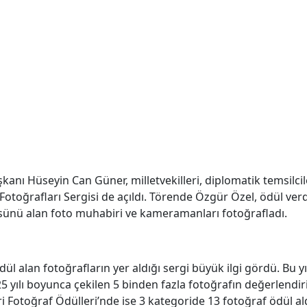
anı Hüseyin Can Güner, milletvekilleri, diplomatik temsilci
n Fotoğrafları Sergisi de açıldı. Törende Özgür Özel, ödül ve
üsünü alan foto muhabiri ve kameramanları fotoğrafladı.
 alan fotoğrafların yer aldığı sergi büyük ilgi gördü. Bu y
025 yılı boyunca çekilen 5 binden fazla fotoğrafın değerlendi
ri Fotoğraf Ödülleri’nde ise 3 kategoride 13 fotoğraf ödül ald