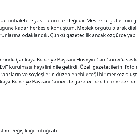
 da muhalefete yakın durmak değildir. Meslek örgütlerinin g
güne kadar herkesle konuştum. Meslek örgütü olarak dialoğ
runlarına odaklandık. Çünkü gazetecilik ancak özgürce yapıl
irinde Çankaya Belediye Başkanı Hüseyin Can Güner’e sesle
 Evi” kurulması hayalini dile getirdi. Özel, gazetecilerin, f
nferansların ve söyleşilerin düzenlenebileceği bir merkez ol
nkaya Belediye Başkanı Güner de gazetecilere bu merkezi en
İklim Değişikliği Fotoğrafı