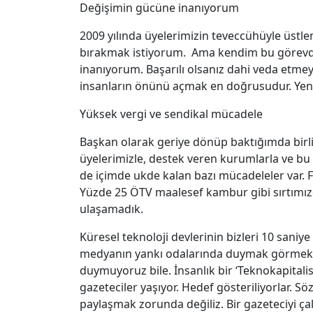
Değişimin gücüne inanıyorum
2009 yılında üyelerimizin teveccühüyle üstle
bırakmak istiyorum. Ama kendim bu görev
inanıyorum. Başarılı olsanız dahi veda etme
insanların önünü açmak en doğrusudur. Yeni f
Yüksek vergi ve sendikal mücadele
Başkan olarak geriye dönüp baktığımda birli
üyelerimizle, destek veren kurumlarla ve bu 
de içimde ukde kalan bazı mücadeleler var.
Yüzde 25 ÖTV maalesef kambur gibi sırtımız
ulaşamadık.
Küresel teknoloji devlerinin bizleri 10 sani
medyanın yankı odalarında duymak görmek ist
duymuyoruz bile. İnsanlık bir ‘Teknokapitali
gazeteciler yaşıyor. Hedef gösteriliyorlar. Söz
paylaşmak zorunda değiliz. Bir gazeteciyi ça