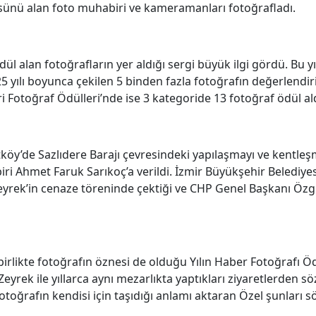
üsünü alan foto muhabiri ve kameramanları fotoğrafladı.
 alan fotoğrafların yer aldığı sergi büyük ilgi gördü. Bu y
025 yılı boyunca çekilen 5 binden fazla fotoğrafın değerlendi
ri Fotoğraf Ödülleri’nde ise 3 kategoride 13 fotoğraf ödül ald
tköy’de Sazlıdere Barajı çevresindeki yapılaşmayı ve kentle
ri Ahmet Faruk Sarıkoç’a verildi. İzmir Büyükşehir Belediy
yrek’in cenaze töreninde çektiği ve CHP Genel Başkanı Özgü
 birlikte fotoğrafın öznesi de olduğu Yılın Haber Fotoğrafı 
eyrek ile yıllarca aynı mezarlıkta yaptıkları ziyaretlerden 
oğrafın kendisi için taşıdığı anlamı aktaran Özel şunları sö