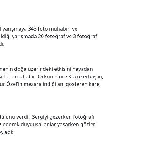
ıl yarışmaya 343 foto muhabiri ve
rildiği yarışmada 20 fotoğraf ve 3 fotoğraf
ı.
şmenin doğa üzerindeki etkisini havadan
esi foto muhabiri Orkun Emre Küçükerbaş’ın,
r Özel’in mezara indiği anı gösteren kare,
Ödülünü verdi. Sergiyi gezerken fotoğrafı
söz ederek duygusal anlar yaşarken gözleri
yledi: