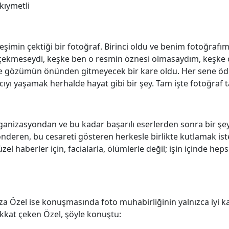
kıymetli
imin çektiği bir fotoğraf. Birinci oldu ve benim fotoğrafımı
 çekmeseydi, keşke ben o resmin öznesi olmasaydım, keşke o
 gözümün önünden gitmeyecek bir kare oldu. Her sene ödü
yı yaşamak herhalde hayat gibi bir şey. Tam işte fotoğraf t
organizasyondan ve bu kadar başarılı eserlerden sonra bir ş
önderen, bu cesareti gösteren herkesle birlikte kutlamak is
el haberler için, facialarla, ölümlerle değil; işin içinde hep
za Özel ise konuşmasında foto muhabirliğinin yalnızca iyi 
ikkat çeken Özel, şöyle konuştu: