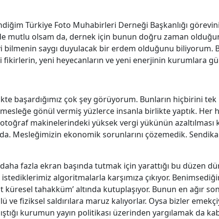
ndiğim Türkiye Foto Muhabirleri Derneği Başkanlığı görevini
de mutlu olsam da, dernek için bunun doğru zaman olduğ
yi bilmenin saygı duyulacak bir erdem olduğunu biliyorum. B
ikirlerin, yeni heyecanların ve yeni enerjinin kurumlara gü
kte başardığımız çok şey görüyorum. Bunların hiçbirini te
mesleğe gönül vermiş yüzlerce insanla birlikte yaptık. Her h
 Fotoğraf makinelerindeki yüksek vergi yükünün azaltılması
da. Mesleğimizin ekonomik sorunlarını çözemedik. Sendika
ye daha fazla ekran başında tutmak için yarattığı bu düzen 
ediklerimiz algoritmalarla karşımıza çıkıyor. Benimsediğim
st küresel tahakküm’ altında kutuplaşıyor. Bunun en ağır so
lü ve fiziksel saldırılara maruz kalıyorlar. Oysa bizler emekçi
lıştığı kurumun yayın politikası üzerinden yargılamak da ka