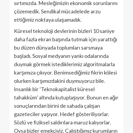
sırtımızda. Mesleğimizin ekonomik sorunlarını
çözemedik. Sendikal mücadelede arzu
ettiğimiz noktaya ulaşamadık.
Küresel teknoloji devlerinin bizleri 10 saniye
daha fazla ekran başında tutmak için yarattığı
bu düzen dünyada toplumları sarsmaya
başladı. Sosyal medyanın yankı odalarında
duymak görmek istediklerimiz algoritmalarla
karşımıza çıkıyor. Benimsediğimiz fikrin kölesi
olurken karşımızdakini duymuyoruz bile.
İnsanlık bir ‘Teknokapitalist küresel
tahakküm’ altında kutuplaşıyor. Bunun en ağır
sonuçlarından birini de sahada çalışan
gazeteciler yaşıyor. Hedef gösteriliyorlar.
Sözlü ve fiziksel saldırılara maruz kalıyorlar.
Oysa bizler emekçiyiz. Çalıştığımız kurumların