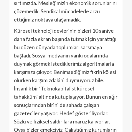
sırtımızda. Mesleğimizin ekonomik sorunlarını
çözemedik. Sendikal mücadelede arzu
ettiğimiz noktaya ulaşamadık.
Küresel teknoloji devlerinin bizleri 10 saniye
daha fazla ekran başında tutmak için yarattığı
bu düzen dünyada toplumları sarsmaya
başladı. Sosyal medyanın yankı odalarında
duymak görmek istediklerimiz algoritmalarla
karşımıza çıkıyor. Benimsediğimiz fikrin kölesi
olurken karşımızdakini duymuyoruz bile.
İnsanlık bir ‘Teknokapitalist küresel
tahakküm’ altında kutuplaşıyor. Bunun en ağır
sonuçlarından birini de sahada çalışan
gazeteciler yaşıyor. Hedef gösteriliyorlar.
Sözlü ve fiziksel saldırılara maruz kalıyorlar.
Oysa bizler emekçiyiz. Çalıştığımız kurumların