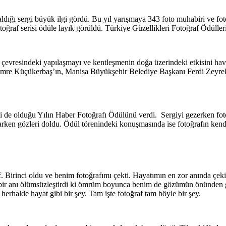
dığı sergi büyük ilgi gördü. Bu yıl yarışmaya 343 foto muhabiri ve foto
toğraf serisi ödüle layık görüldü. Türkiye Güzellikleri Fotoğraf Ödülleri
ı çevresindeki yapılaşmayı ve kentleşmenin doğa üzerindeki etkisini h
 Emre Küçükerbaş’ın, Manisa Büyükşehir Belediye Başkanı Ferdi Zeyre
si de olduğu Yılın Haber Fotoğrafı Ödülünü verdi. Sergiyi gezerken foto
arken gözleri doldu. Ödül törenindeki konuşmasında ise fotoğrafın kendis
. Birinci oldu ve benim fotoğrafımı çekti. Hayatımın en zor anında çek
ir anı ölümsüzleştirdi ki ömrüm boyunca benim de gözümün önünden gi
halde hayat gibi bir şey. Tam işte fotoğraf tam böyle bir şey.