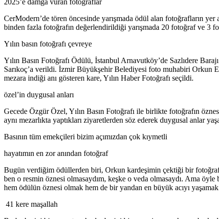
2025’e damga vuran fotoğraflar
CerModern’de tören öncesinde yarışmada ödül alan fotoğrafların yer al
binden fazla fotoğrafın değerlendirildiği yarışmada 20 fotoğraf ve 3 fo
Yılın basın fotoğrafı çevreye
Yılın Basın Fotoğrafı Ödülü, İstanbul Arnavutköy’de Sazlıdere Baraj
Sarıkoç’a verildi. İzmir Büyükşehir Belediyesi foto muhabiri Orkun
mezara indiği anı gösteren kare, Yılın Haber Fotoğrafı seçildi.
özel’in duygusal anları
Gecede Özgür Özel, Yılın Basın Fotoğrafı ile birlikte fotoğrafın özne
aynı mezarlıkta yaptıkları ziyaretlerden söz ederek duygusal anlar yaş
Basının tüm emekçileri bizim açımızdan çok kıymetli
hayatımın en zor anından fotoğraf
Bugün verdiğim ödüllerden biri, Orkun kardeşimin çektiği bir fotoğraf
ben o resmin öznesi olmasaydım, keşke o veda olmasaydı. Ama öyle b
hem ödülün öznesi olmak hem de bir yandan en büyük acıyı yaşamak her
41 kere maşallah