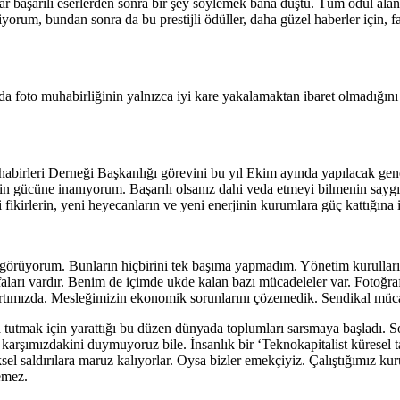
ar başarılı eserlerden sonra bir şey söylemek bana düştü. Tüm ödül alanl
yorum, bundan sonra da bu prestijli ödüller, daha güzel haberler için, fa
foto muhabirliğinin yalnızca iyi kare yakalamaktan ibaret olmadığını 
habirleri Derneği Başkanlığı görevini bu yıl Ekim ayında yapılacak 
gücüne inanıyorum. Başarılı olsanız dahi veda etmeyi bilmenin saygı
fikirlerin, yeni heyecanların ve yeni enerjinin kurumlara güç kattığına
 görüyorum. Bunların hiçbirini tek başıma yapmadım. Yönetim kurulları
ayfaları vardır. Benim de içimde ukde kalan bazı mücadeleler var. Fotoğ
tımızda. Mesleğimizin ekonomik sorunlarını çözemedik. Sendikal müca
nda tutmak için yarattığı bu düzen dünyada toplumları sarsmaya başladı
n karşımızdakini duymuyoruz bile. İnsanlık bir ‘Teknokapitalist küresel 
iksel saldırılara maruz kalıyorlar. Oysa bizler emekçiyiz. Çalıştığımız k
emez.