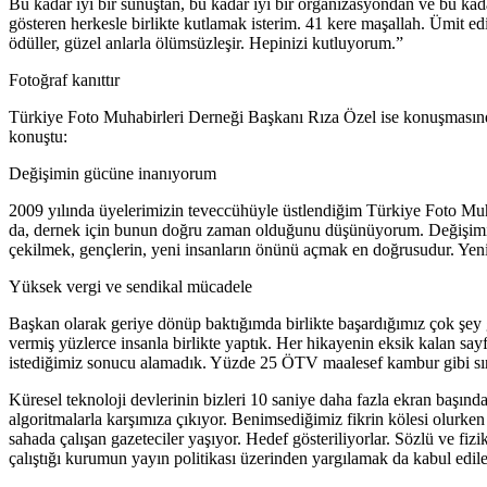
Bu kadar iyi bir sunuştan, bu kadar iyi bir organizasyondan ve bu kad
gösteren herkesle birlikte kutlamak isterim. 41 kere maşallah. Ümit edi
ödüller, güzel anlarla ölümsüzleşir. Hepinizi kutluyorum.”
Fotoğraf kanıttır
Türkiye Foto Muhabirleri Derneği Başkanı Rıza Özel ise konuşmasında 
konuştu:
Değişimin gücüne inanıyorum
2009 yılında üyelerimizin teveccühüyle üstlendiğim Türkiye Foto Mu
da, dernek için bunun doğru zaman olduğunu düşünüyorum. Değişimin 
çekilmek, gençlerin, yeni insanların önünü açmak en doğrusudur. Yeni 
Yüksek vergi ve sendikal mücadele
Başkan olarak geriye dönüp baktığımda birlikte başardığımız çok şey
vermiş yüzlerce insanla birlikte yaptık. Her hikayenin eksik kalan s
istediğimiz sonucu alamadık. Yüzde 25 ÖTV maalesef kambur gibi sır
Küresel teknoloji devlerinin bizleri 10 saniye daha fazla ekran başı
algoritmalarla karşımıza çıkıyor. Benimsediğimiz fikrin kölesi olurke
sahada çalışan gazeteciler yaşıyor. Hedef gösteriliyorlar. Sözlü ve fiz
çalıştığı kurumun yayın politikası üzerinden yargılamak da kabul edil