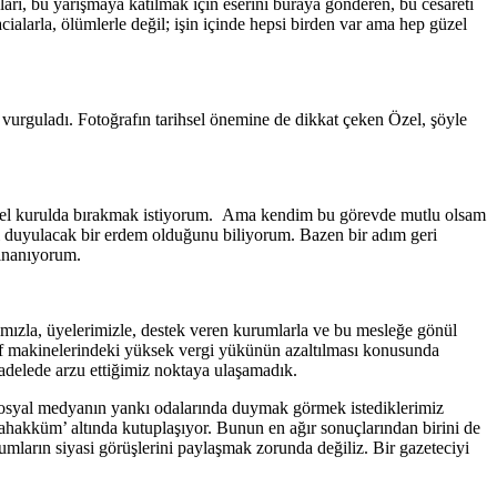
arı, bu yarışmaya katılmak için eserini buraya gönderen, bu cesareti
cialarla, ölümlerle değil; işin içinde hepsi birden var ama hep güzel
vurguladı. Fotoğrafın tarihsel önemine de dikkat çeken Özel, şöyle
genel kurulda bırakmak istiyorum. Ama kendim bu görevde mutlu olsam
 duyulacak bir erdem olduğunu biliyorum. Bazen bir adım geri
 inanıyorum.
mızla, üyelerimizle, destek veren kurumlarla ve bu mesleğe gönül
raf makinelerindeki yüksek vergi yükünün azaltılması konusunda
delede arzu ettiğimiz noktaya ulaşamadık.
. Sosyal medyanın yankı odalarında duymak görmek istediklerimiz
tahakküm’ altında kutuplaşıyor. Bunun en ağır sonuçlarından birini de
urumların siyasi görüşlerini paylaşmak zorunda değiliz. Bir gazeteciyi