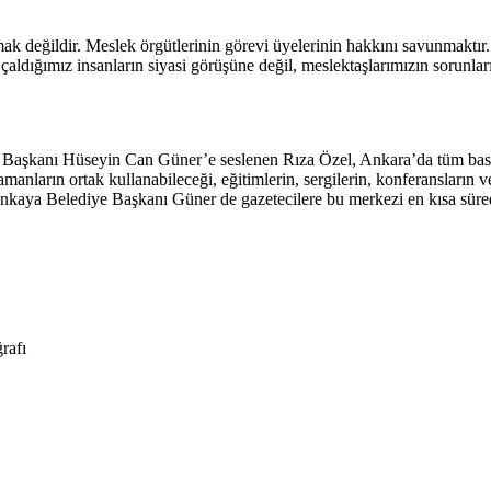
mak değildir. Meslek örgütlerinin görevi üyelerinin hakkını savunmakt
çaldığımız insanların siyasi görüşüne değil, meslektaşlarımızın sorunla
aşkanı Hüseyin Can Güner’e seslenen Rıza Özel, Ankara’da tüm basın 
ramanların ortak kullanabileceği, eğitimlerin, sergilerin, konferansların
ankaya Belediye Başkanı Güner de gazetecilere bu merkezi en kısa süre
rafı