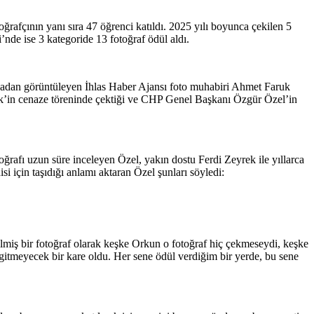
ğrafçının yanı sıra 47 öğrenci katıldı. 2025 yılı boyunca çekilen 5
’nde ise 3 kategoride 13 fotoğraf ödül aldı.
avadan görüntüleyen İhlas Haber Ajansı foto muhabiri Ahmet Faruk
k’in cenaze töreninde çektiği ve CHP Genel Başkanı Özgür Özel’in
ğrafı uzun süre inceleyen Özel, yakın dostu Ferdi Zeyrek ile yıllarca
i için taşıdığı anlamı aktaran Özel şunları söyledi:
ilmiş bir fotoğraf olarak keşke Orkun o fotoğraf hiç çekmeseydi, keşke
tmeyecek bir kare oldu. Her sene ödül verdiğim bir yerde, bu sene