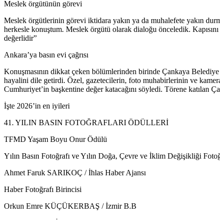
Meslek örgütünün görevi
Meslek örgütlerinin görevi iktidara yakın ya da muhalefete yakın dur
herkesle konuştum. Meslek örgütü olarak dialoğu önceledik. Kapısını 
değerlidir”
Ankara’ya basın evi çağrısı
Konuşmasının dikkat çeken bölümlerinden birinde Çankaya Belediye B
hayalini dile getirdi. Özel, gazetecilerin, foto muhabirlerinin ve kame
Cumhuriyet’in başkentine değer katacağını söyledi. Törene katılan Ç
İşte 2026’in en iyileri
41. YILIN BASIN FOTOĞRAFLARI ÖDÜLLERİ
TFMD Yaşam Boyu Onur Ödülü
Yılın Basın Fotoğrafı ve Yılın Doğa, Çevre ve İklim Değişikliği Fotoğ
Ahmet Faruk SARIKOÇ / İhlas Haber Ajansı
Haber Fotoğrafı Birincisi
Orkun Emre KÜÇÜKERBAŞ / İzmir B.B