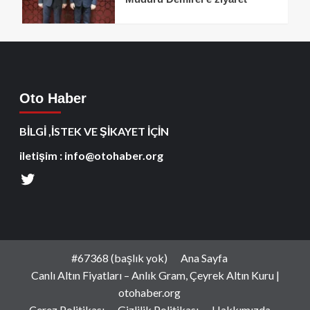
Oto Haber
BİLGİ ,İSTEK VE ŞİKAYET İÇİN
iletişim : info@otohaber.org
#67368 (başlık yok)
Ana Sayfa
Canlı Altın Fiyatları – Anlık Gram, Çeyrek Altın Kuru |
otohaber.org
Çerez Politikası
Gizlilik Politikası
Hakkımızda