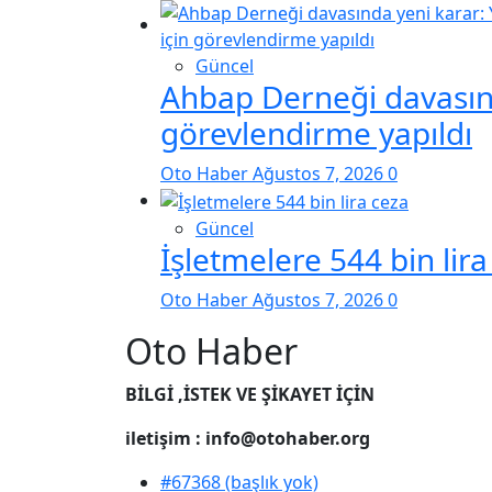
Güncel
Ahbap Derneği davasınd
görevlendirme yapıldı
Oto Haber
Ağustos 7, 2026
0
Güncel
İşletmelere 544 bin lira
Oto Haber
Ağustos 7, 2026
0
Oto Haber
BİLGİ ,İSTEK VE ŞİKAYET İÇİN
iletişim : info@otohaber.org
#67368 (başlık yok)