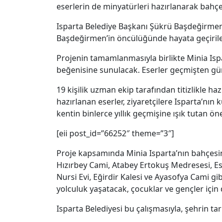
eserlerin de minyatürleri hazırlanarak bahçed
Isparta Belediye Başkanı Şükrü Başdeğirmen,
Başdeğirmen’in öncülüğünde hayata geçirilen 
Projenin tamamlanmasıyla birlikte Minia Isp
beğenisine sunulacak. Eserler geçmişten gü
19 kişilik uzman ekip tarafından titizlikle haz
hazırlanan eserler, ziyaretçilere Isparta’nın
kentin binlerce yıllık geçmişine ışık tutan ön
[eii post_id=”66252″ theme=”3″]
Proje kapsamında Minia Isparta’nın bahçesin
Hızırbey Cami, Atabey Ertokuş Medresesi, Eski
Nursi Evi, Eğirdir Kalesi ve Ayasofya Cami gi
yolculuk yaşatacak, çocuklar ve gençler için
Isparta Belediyesi bu çalışmasıyla, şehrin ta