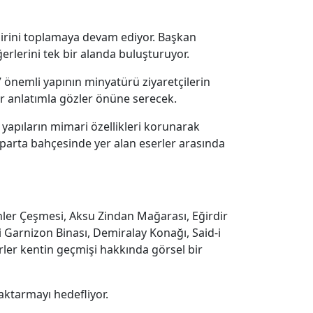
dirini toplamaya devam ediyor. Başkan
erlerini tek bir alanda buluşturuyor.
önemli yapının minyatürü ziyaretçilerin
r anlatımla gözler önüne serecek.
hi yapıların mimari özellikleri korunarak
Isparta bahçesinde yer alan eserler arasında
nler Çeşmesi, Aksu Zindan Mağarası, Eğirdir
ki Garnizon Binası, Demiralay Konağı, Said-i
erler kentin geçmişi hakkında görsel bir
 aktarmayı hedefliyor.