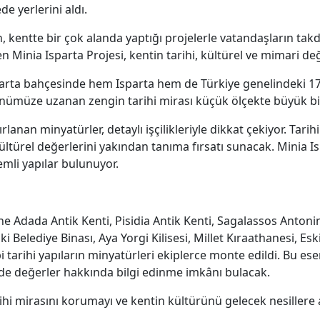
e yerlerini aldı.
 kentte bir çok alanda yaptığı projelerle vatandaşların tak
Minia Isparta Projesi, kentin tarihi, kültürel ve mimari değ
arta bahçesinde hem Isparta hem de Türkiye genelindeki 17 
nümüze uzanan zengin tarihi mirası küçük ölçekte büyük bi
ırlanan minyatürler, detaylı işçilikleriyle dikkat çekiyor. Tari
 kültürel değerlerini yakından tanıma fırsatı sunacak. Minia 
emli yapılar bulunuyor.
e Adada Antik Kenti, Pisidia Antik Kenti, Sagalassos Antoni
 Belediye Binası, Aya Yorgi Kilisesi, Millet Kıraathanesi, Es
bi tarihi yapıların minyatürleri ekiplerce monte edildi. Bu es
 de değerler hakkında bilgi edinme imkânı bulacak.
rihi mirasını korumayı ve kentin kültürünü gelecek nesillere