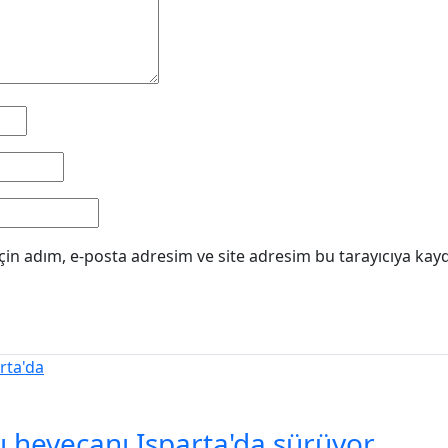
in adım, e-posta adresim ve site adresim bu tarayıcıya kayd
şı heyecanı Isparta'da sürüyor