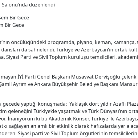
ns Salonu’nda düzenlendi
m Bir Gece
nın öncülüğündeki programda, piyano, keman, kamança, tar
 dansları da sahnelendi. Türkiye ve Azerbaycan’ın ortak kül
, Siyasi Parti ve Sivil Toplum kuruluşu temsilcileri, akademis
mayan İYİ Parti Genel Başkanı Musavvat Dervişoğlu çelenk g
amil Ayrım ve Ankara Büyükşehir Belediye Başkanı Mansur Y
ecede yaptığı konuşmada: Yaklaşık dört yıldır Azaflı Plaza
im geleneğini Türkiye’de yaşatmak ve Türk Dünyası’nın ortak
r. İnanıyorum ki bu Akademik Konser, Türkiye ile Azerbayca
tkı sağlayan anlamlı bir etkinlik olarak hafızalarda yer alac
deren Siyasi parti ve Sivil Toplum örgütlerinin temsilcileri