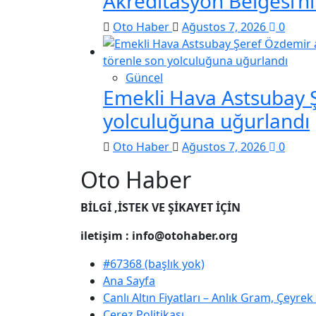
Akreditasyon Belgesi’ni
Oto Haber
Ağustos 7, 2026
0
Güncel
Emekli Hava Astsubay Ş
yolculuğuna uğurlandı
Oto Haber
Ağustos 7, 2026
0
Oto Haber
BİLGİ ,İSTEK VE ŞİKAYET İÇİN
iletişim : info@otohaber.org
#67368 (başlık yok)
Ana Sayfa
Canlı Altın Fiyatları – Anlık Gram, Çeyre
Çerez Politikası