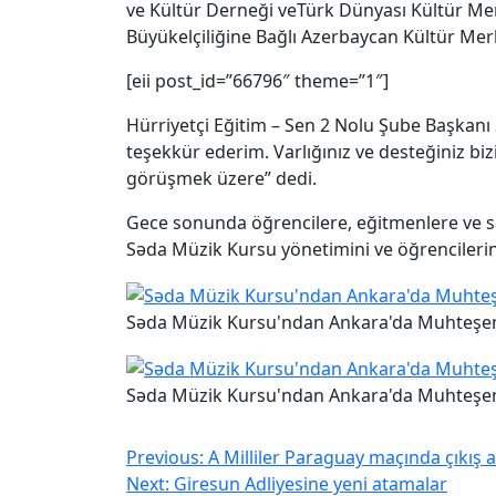
ve Kültür Derneği veTürk Dünyası Kültür Me
Büyükelçiliğine Bağlı Azerbaycan Kültür Me
[eii post_id=”66796″ theme=”1″]
Hürriyetçi Eğitim – Sen 2 Nolu Şube Başkanı 
teşekkür ederim. Varlığınız ve desteğiniz bi
görüşmek üzere” dedi.
Gece sonunda öğrencilere, eğitmenlere ve sana
Səda Müzik Kursu yönetimini ve öğrencilerini 
Səda Müzik Kursu'ndan Ankara'da Muhteşe
Səda Müzik Kursu'ndan Ankara'da Muhteşe
Previous:
A Milliler Paraguay maçında çıkış 
Next:
Giresun Adliyesine yeni atamalar