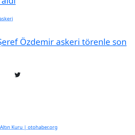
 aldı
eref Özdemir askeri törenle son
k Altın Kuru | otohaber.org