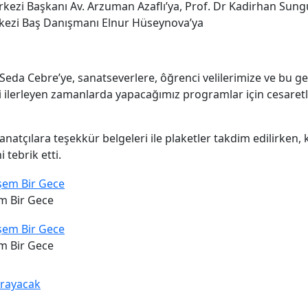
rkezi Başkanı Av. Arzuman Azaflı’ya, Prof. Dr Kadirhan Su
rkezi Baş Danışmanı Elnur Hüseynova’ya
Seda Cebre’ye, sanatseverlere, ôğrenci velilerimize ve bu ge
zi ilerleyen zamanlarda yapacağımız programlar için cesaret
tçılara teşekkür belgeleri ile plaketler takdim edilirken, k
tebrik etti.
m Bir Gece
m Bir Gece
arayacak