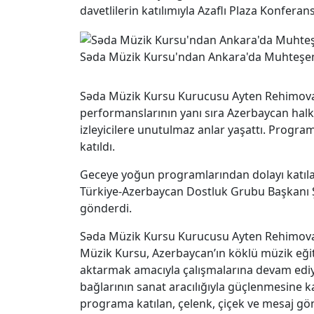
davetlilerin katılımıyla Azaflı Plaza Konfera
Səda Müzik Kursu'ndan Ankara'da Muhteşe
Səda Müzik Kursu Kurucusu Ayten Rehimova’
performanslarının yanı sıra Azerbaycan halk
izleyicilere unutulmaz anlar yaşattı. Programa
katıldı.
Geceye yoğun programlarından dolayı katıla
Türkiye-Azerbaycan Dostluk Grubu Başkanı Ş
gönderdi.
Səda Müzik Kursu Kurucusu Ayten Rehimova g
Müzik Kursu, Azerbaycan’ın köklü müzik eğit
aktarmak amacıyla çalışmalarına devam ediyo
bağlarının sanat aracılığıyla güçlenmesine ka
programa katılan, çelenk, çiçek ve mesaj gön