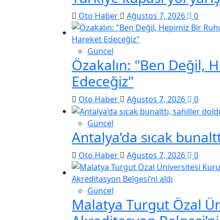
Oto Haber
Ağustos 7, 2026
0
Güncel
Özakalın: "Ben Değil, 
Edeceğiz"
Oto Haber
Ağustos 7, 2026
0
Güncel
Antalya’da sıcak bunaltt
Oto Haber
Ağustos 7, 2026
0
Güncel
Malatya Turgut Özal Ün