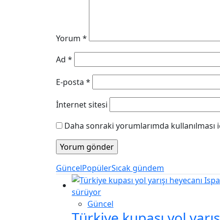
Yorum
*
Ad
*
E-posta
*
İnternet sitesi
Daha sonraki yorumlarımda kullanılması iç
Güncel
Popüler
Sıcak gündem
Güncel
Türkiye kupası yol yarı