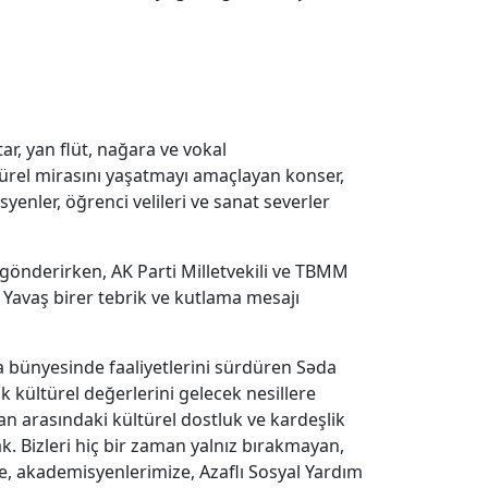
, yan flüt, nağara ve vokal
türel mirasını yaşatmayı amaçlayan konser,
yenler, öğrenci velileri ve sanat severler
önderirken, AK Parti Milletvekili ve TBMM
avaş birer tebrik ve kutlama mesajı
 bünyesinde faaliyetlerini sürdüren Səda
 kültürel değerlerini gelecek nesillere
n arasındaki kültürel dostluk ve kardeşlik
ak. Bizleri hiç bir zaman yalnız bırakmayan,
ne, akademisyenlerimize, Azaflı Sosyal Yardım