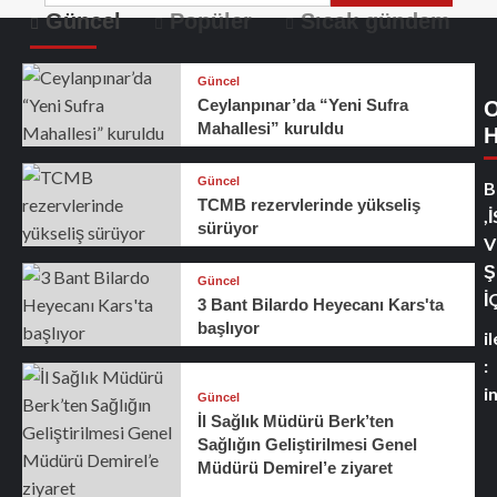
Güncel
Popüler
Sıcak gündem
Güncel
Ceylanpınar’da “Yeni Sufra
O
Mahallesi” kuruldu
H
Güncel
B
TCMB rezervlerinde yükseliş
,
sürüyor
V
Ş
Güncel
İ
3 Bant Bilardo Heyecanı Kars'ta
başlıyor
i
:
i
Güncel
İl Sağlık Müdürü Berk’ten
Sağlığın Geliştirilmesi Genel
Müdürü Demirel’e ziyaret