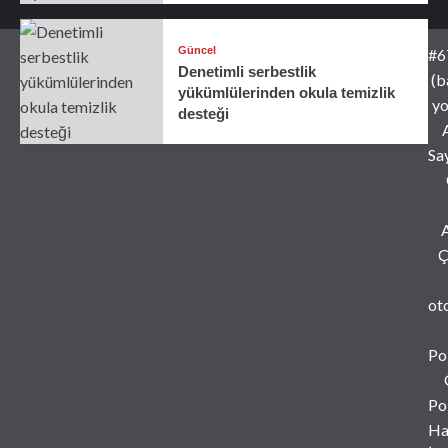
Güncel
#6
Denetimli serbestlik
(b
yükümlülerinden okula temizlik
yo
desteği
Sa
A
Ç
ot
Pol
Pol
Ha