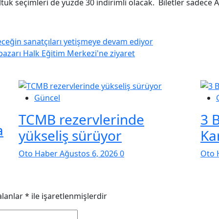
ltuk seçimleri de yüzde 30 indirimli olacak. Biletler sadec
eceğin sanatçıları yetişmeye devam ediyor
zarı Halk Eğitim Merkezi'ne ziyaret
Güncel
TCMB rezervlerinde
3 
a
yükseliş sürüyor
Kar
Oto Haber
Ağustos 6, 2026
0
Oto 
alanlar
*
ile işaretlenmişlerdir