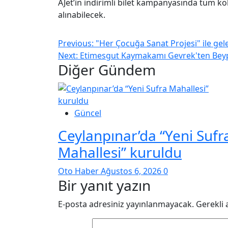
AJet’in indirimli bilet kampanyasında tüm ko
alınabilecek.
Previous:
"Her Çocuğa Sanat Projesi" ile gel
Next:
Etimesgut Kaymakamı Gevrek'ten Beypa
Diğer Gündem
Güncel
Ceylanpınar’da “Yeni Sufr
Mahallesi” kuruldu
Oto Haber
Ağustos 6, 2026
0
Bir yanıt yazın
E-posta adresiniz yayınlanmayacak.
Gerekli 