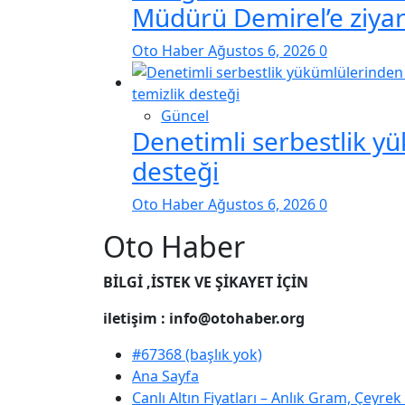
Müdürü Demirel’e ziyar
Oto Haber
Ağustos 6, 2026
0
Güncel
Denetimli serbestlik y
desteği
Oto Haber
Ağustos 6, 2026
0
Oto Haber
BİLGİ ,İSTEK VE ŞİKAYET İÇİN
iletişim : info@otohaber.org
#67368 (başlık yok)
Ana Sayfa
Canlı Altın Fiyatları – Anlık Gram, Çeyre