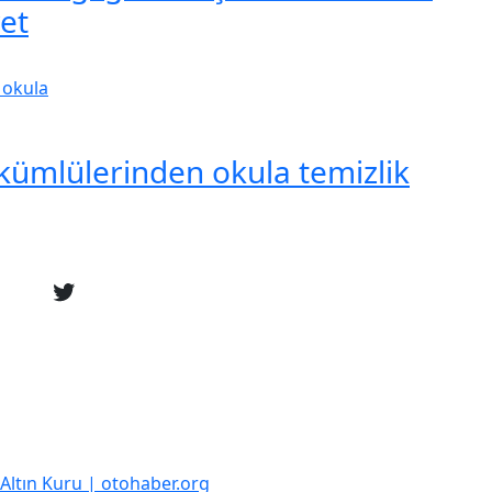
et
ükümlülerinden okula temizlik
k Altın Kuru | otohaber.org