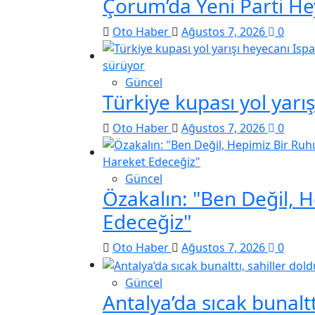
Çorum’da Yeni Parti He
Oto Haber
Ağustos 7, 2026
0
Güncel
Türkiye kupası yol yarı
Oto Haber
Ağustos 7, 2026
0
Güncel
Özakalın: "Ben Değil, 
Edeceğiz"
Oto Haber
Ağustos 7, 2026
0
Güncel
Antalya’da sıcak bunaltt