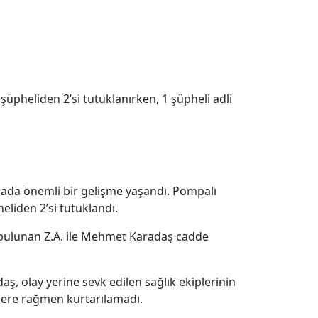
üpheliden 2’si tutuklanırken, 1 şüpheli adli
mada önemli bir gelişme yaşandı. Pompalı
eliden 2’si tutuklandı.
 bulunan Z.A. ile Mehmet Karadaş cadde
ş, olay yerine sevk edilen sağlık ekiplerinin
lere rağmen kurtarılamadı.