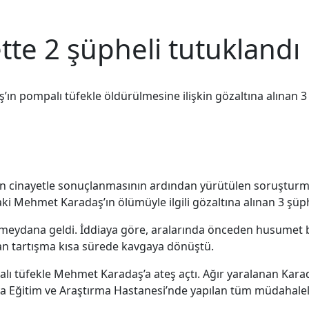
tte 2 şüpheli tutuklandı
ın pompalı tüfekle öldürülmesine ilişkin gözaltına alınan 3 ş
nın cinayetle sonuçlanmasının ardından yürütülen soruştur
ki Mehmet Karadaş’ın ölümüyle ilgili gözaltına alınan 3 şüph
e meydana geldi. İddiaya göre, aralarında önceden husumet
yan tartışma kısa sürede kavgaya dönüştü.
ı tüfekle Mehmet Karadaş’a ateş açtı. Ağır yaralanan Karada
nya Eğitim ve Araştırma Hastanesi’nde yapılan tüm müdahale