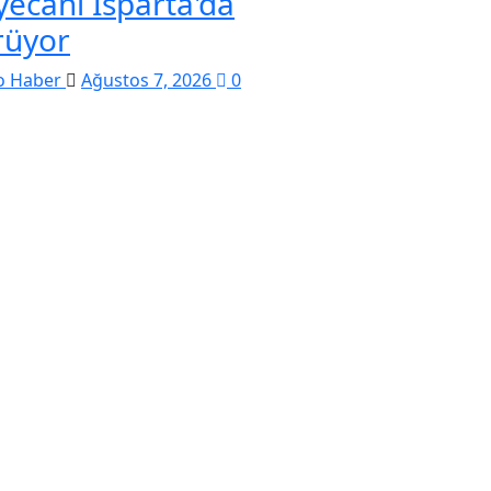
yecanı Isparta'da
rüyor
o Haber
Ağustos 7, 2026
0