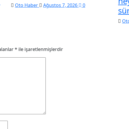
n
he
Oto Haber
Ağustos 7, 2026
0
sü
Ot
alanlar
*
ile işaretlenmişlerdir