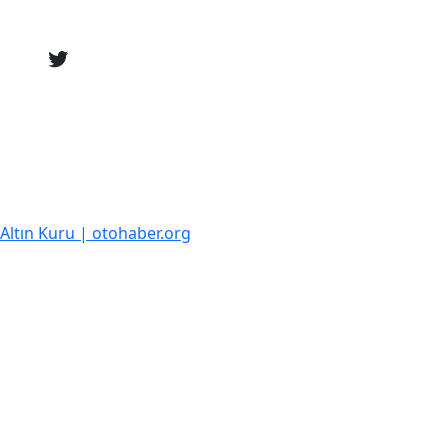
k Altın Kuru | otohaber.org