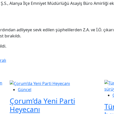
e Ş.S., Alanya İlçe Emniyet Müdürlüğü Asayiş Büro Amirliği ek
dından adliyeye sevk edilen şüphelilerden Z.A. ve İ.Ö. çıka
st bırakıldı.
ldi.
ralı
Güncel
Çorum’da Yeni Parti
Tür
Heyecanı