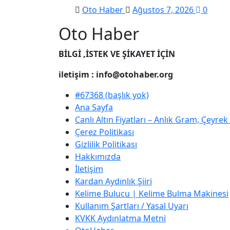
Oto Haber
Ağustos 7, 2026
0
Oto Haber
BİLGİ ,İSTEK VE ŞİKAYET İÇİN
iletişim : info@otohaber.org
#67368 (başlık yok)
Ana Sayfa
Canlı Altın Fiyatları – Anlık Gram, Çeyre
Çerez Politikası
Gizlilik Politikası
Hakkımızda
İletişim
Kardan Aydınlık Şiiri
Kelime Bulucu | Kelime Bulma Makinesi
Kullanım Şartları / Yasal Uyarı
KVKK Aydınlatma Metni