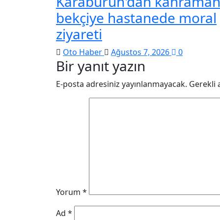
Karaburun'dan kahrama
bekçiye hastanede moral
ziyareti
Oto Haber
Ağustos 7, 2026
0
Bir yanıt yazın
E-posta adresiniz yayınlanmayacak.
Gerekli 
Yorum
*
Ad
*