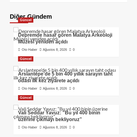
Diğer Gündem
Güncel
Depremde hasar gören Malatya Arkeoloji
Müzesi yeniden açıldı
Oto Haber
Ağustos 8, 2026
0
Güncel
Arslantepe’de 5 bin 400 yıllık sarayın taht
odası ilk kez ziyarete açıldı
Oto Haber
Ağustos 8, 2026
0
Güncel
Vali Seddar Yavuz: “Bu yıl 400 binin
üzerine çıkmayı bekliyoruz”
Oto Haber
Ağustos 8, 2026
0