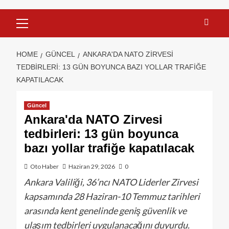
HOME
GÜNCEL
ANKARA'DA NATO ZIRVESI
TEDBIRLERI: 13 GÜN BOYUNCA BAZI YOLLAR TRAFIĞE
KAPATILACAK
Güncel
Ankara'da NATO Zirvesi
tedbirleri: 13 gün boyunca
bazı yollar trafiğe kapatılacak
Oto Haber
Haziran 29, 2026
0
Ankara Valiliği, 36’ncı NATO Liderler Zirvesi
kapsamında 28 Haziran-10 Temmuz tarihleri
arasında kent genelinde geniş güvenlik ve
ulaşım tedbirleri uygulanacağını duyurdu.