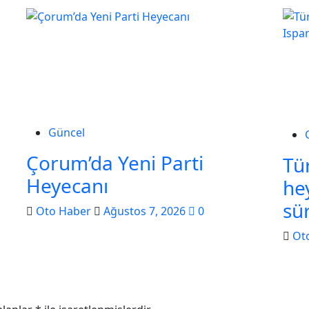
Güncel
Çorum’da Yeni Parti
Tür
Heyecanı
he
n
sü
Oto Haber
Ağustos 7, 2026
0
Ot