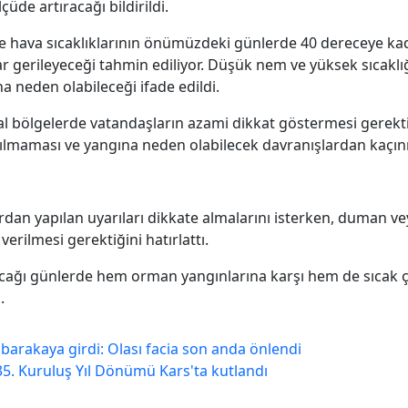
çüde artıracağı bildirildi.
e hava sıcaklıklarının önümüzdeki günlerde 40 dereceye ka
ar gerileyeceği tahmin ediliyor. Düşük nem ve yüksek sıcaklı
na neden olabileceği ifade edildi.
ırsal bölgelerde vatandaşların azami dikkat göstermesi gerekti
tılmaması ve yangına neden olabilecek davranışlardan kaçın
dan yapılan uyarıları dikkate almalarını isterken, duman ve
erilmesi gerektiğini hatırlattı.
i olacağı günlerde hem orman yangınlarına karşı hem de sıcak 
.
arakaya girdi: Olası facia son anda önlendi
5. Kuruluş Yıl Dönümü Kars'ta kutlandı