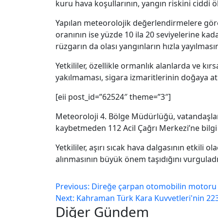
kuru hava koşullarının, yangın riskini ciddi öl
Yapılan meteorolojik değerlendirmelere gör
oranının ise yüzde 10 ila 20 seviyelerine kad
rüzgarın da olası yangınların hızla yayılması
Yetkililer, özellikle ormanlık alanlarda ve k
yakılmaması, sigara izmaritlerinin doğaya a
[eii post_id=”62524″ theme=”3″]
Meteoroloji 4. Bölge Müdürlüğü, vatandaşlar
kaybetmeden 112 Acil Çağrı Merkezi’ne bilgi v
Yetkililer, aşırı sıcak hava dalgasının etkil
alınmasının büyük önem taşıdığını vurguladı
Previous:
Direğe çarpan otomobilin motoru b
Next:
Kahraman Türk Kara Kuvvetleri'nin 223
Diğer Gündem