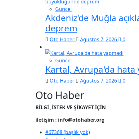
Güncel
Akdeniz'de Muğla açık
deprem
Oto Haber
Ağustos 7, 2026
0
Güncel
Kartal, Avrupa'da hata
Oto Haber
Ağustos 7, 2026
0
Oto Haber
BİLGİ ,İSTEK VE ŞİKAYET İÇİN
iletişim : info@otohaber.org
#67368 (başlık yok)