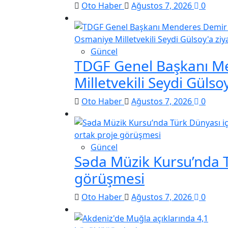
Oto Haber
Ağustos 7, 2026
0
Güncel
TDGF Genel Başkanı M
Milletvekili Seydi Gülso
Oto Haber
Ağustos 7, 2026
0
Güncel
Səda Müzik Kursu’nda T
görüşmesi
Oto Haber
Ağustos 7, 2026
0