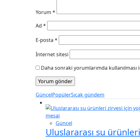
Yorum
*
Ad
*
E-posta
*
İnternet sitesi
Daha sonraki yorumlarımda kullanılması iç
Güncel
Popüler
Sıcak gündem
Güncel
Uluslararası su ürünler