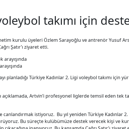
oleybol takımı için dest
netim kurulu üyeleri Özlem Sarayoğlu ve antrenör Yusuf Arsla
rı Şatır’ı ziyaret etti.
 arayışında
yı planladığı Türkiye Kadınlar 2. Ligi voleybol takımı için y
ğı açıklamada, Artvin’i profesyonel liglerde temsil eden tek 
e canlandırmak istiyoruz. Bu yıl yeniden Türkiye Kadınlar 2
ürüyoruz. Bu süreçte kulübümüze destek verecek kişi ve ku
ip çıkacağına inanıyoruz. Bu kapsamda Çağrı Şatır’ı ziyaret 