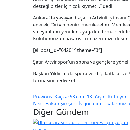
desteği bizler için çok kıymetli.” dedi.
Ankara’da yaşayan başarılı Artvinli iş insan
ederek, “Artvin benim memleketim. Memleket
voleybolunu yeniden ayağa kaldırma hedefin
Kulübümüzün başarısı için üzerimize düşen d
[eii post_id=”64201″ theme=”3″]
Şatır, Artvinspor’un spora ve gençlere yönelik
Başkan Yıldırım da spora verdiği katkılar ve 
formasını hediye eti.
Previous:
Kaçkar53.com 13. Yaşını Kutluyor
Next:
Bakan Şimşek: İş gücü politikalarımı
Diğer Gündem