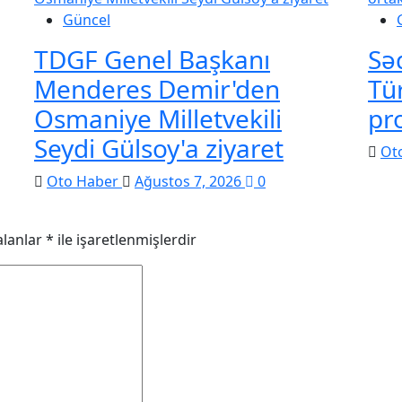
Güncel
TDGF Genel Başkanı
Sə
Menderes Demir'den
Tü
Osmaniye Milletvekili
pr
Seydi Gülsoy'a ziyaret
Ot
Oto Haber
Ağustos 7, 2026
0
alanlar
*
ile işaretlenmişlerdir