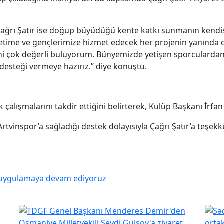
ı Çağrı Şatır ise doğup büyüdüğü kente katkı sunmanın kendi
ime ve gençlerimize hizmet edecek her projenin yanında o
i çok değerli buluyorum. Bünyemizde yetişen sporculardan 
esteği vermeye hazırız.” diye konuştu.
 çalışmalarını takdir ettiğini belirterek, Kulüp Başkanı İrfan
Artvinspor’a sağladığı destek dolayısıyla Çağrı Şatır’a teşek
zı uygulamaya devam ediyoruz