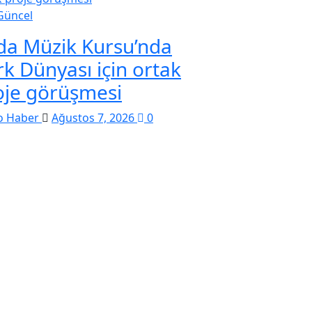
Güncel
da Müzik Kursu’nda
rk Dünyası için ortak
oje görüşmesi
o Haber
Ağustos 7, 2026
0