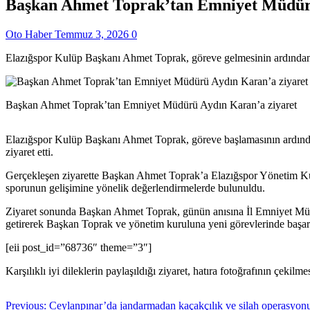
Başkan Ahmet Toprak’tan Emniyet Müdürü
Oto Haber
Temmuz 3, 2026
0
Elazığspor Kulüp Başkanı Ahmet Toprak, göreve gelmesinin ardından
Başkan Ahmet Toprak’tan Emniyet Müdürü Aydın Karan’a ziyaret
Elazığspor Kulüp Başkanı Ahmet Toprak, göreve başlamasının ardınd
ziyaret etti.
Gerçekleşen ziyarette Başkan Ahmet Toprak’a Elazığspor Yönetim Kurul
sporunun gelişimine yönelik değerlendirmelerde bulunuldu.
Ziyaret sonunda Başkan Ahmet Toprak, günün anısına İl Emniyet Müdü
getirerek Başkan Toprak ve yönetim kuruluna yeni görevlerinde başarıl
[eii post_id=”68736″ theme=”3″]
Karşılıklı iyi dileklerin paylaşıldığı ziyaret, hatıra fotoğrafının çekilme
Previous:
Ceylanpınar’da jandarmadan kaçakçılık ve silah operasyon