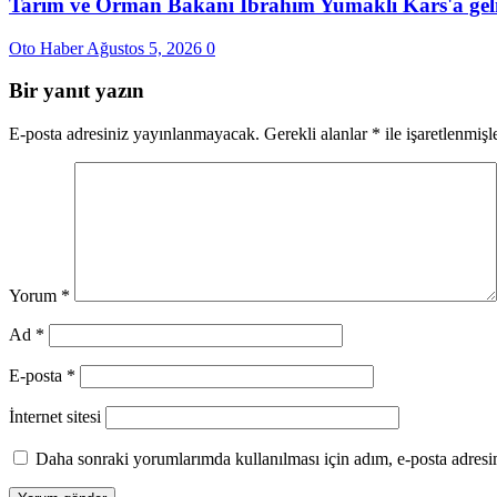
Tarım ve Orman Bakanı İbrahim Yumaklı Kars'a gel
Oto Haber
Ağustos 5, 2026
0
Bir yanıt yazın
E-posta adresiniz yayınlanmayacak.
Gerekli alanlar
*
ile işaretlenmişl
Yorum
*
Ad
*
E-posta
*
İnternet sitesi
Daha sonraki yorumlarımda kullanılması için adım, e-posta adresim