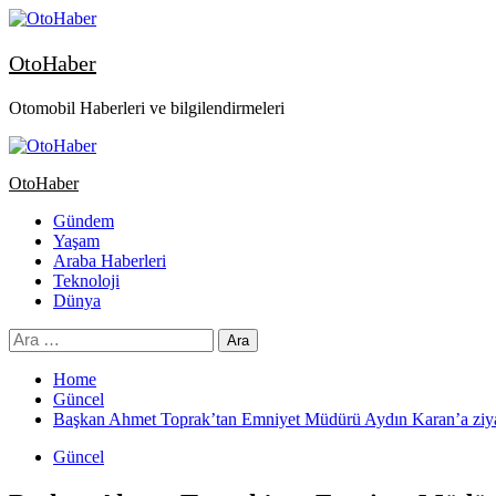
OtoHaber
Otomobil Haberleri ve bilgilendirmeleri
OtoHaber
Gündem
Yaşam
Araba Haberleri
Teknoloji
Dünya
Home
Güncel
Başkan Ahmet Toprak’tan Emniyet Müdürü Aydın Karan’a ziya
Güncel