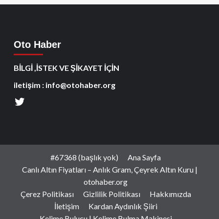
Oto Haber
BİLGİ ,İSTEK VE ŞİKAYET İÇİN
iletişim : info@otohaber.org
#67368 (başlık yok)
Ana Sayfa
Canlı Altın Fiyatları – Anlık Gram, Çeyrek Altın Kuru |
otohaber.org
Çerez Politikası
Gizlilik Politikası
Hakkımızda
İletişim
Kardan Aydınlık Şiiri
Kelime Bulucu | Kelime Bulma Makinesi