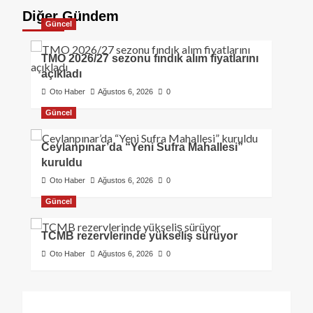
Diğer Gündem
Güncel
TMO 2026/27 sezonu fındık alım fiyatlarını
açıkladı
Oto Haber
Ağustos 6, 2026
0
Güncel
Ceylanpınar’da “Yeni Sufra Mahallesi”
kuruldu
Oto Haber
Ağustos 6, 2026
0
Güncel
TCMB rezervlerinde yükseliş sürüyor
Oto Haber
Ağustos 6, 2026
0