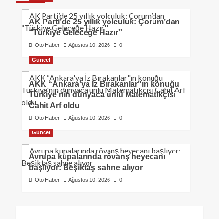
AK Parti’de 25 yıllık yolculuk: Çorum’dan
“Türkiye Geleceğe Hazır''
Oto Haber
Ağustos 10, 2026
0
Güncel
AKK “Ankara'ya İz Bırakanlar"ın konuğu
Türkiye'nin dünyaca ünlü Matematikçisi
Cahit Arf oldu
Oto Haber
Ağustos 10, 2026
0
Güncel
Avrupa kupalarında rövanş heyecanı
başlıyor: Beşiktaş sahne alıyor
Oto Haber
Ağustos 10, 2026
0