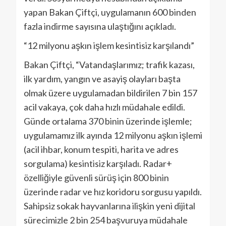
yapan Bakan Çiftçi, uygulamanın 600 binden
fazla indirme sayısına ulaştığını açıkladı.
“12 milyonu aşkın işlem kesintisiz karşılandı”
Bakan Çiftçi, “Vatandaşlarımız; trafik kazası,
ilk yardım, yangın ve asayiş olayları başta
olmak üzere uygulamadan bildirilen 7 bin 157
acil vakaya, çok daha hızlı müdahale edildi.
Günde ortalama 370 binin üzerinde işlemle;
uygulamamız ilk ayında 12 milyonu aşkın işlemi
(acil ihbar, konum tespiti, harita ve adres
sorgulama) kesintisiz karşıladı. Radar+
özelliğiyle güvenli sürüş için 800 binin
üzerinde radar ve hız koridoru sorgusu yapıldı.
Sahipsiz sokak hayvanlarına ilişkin yeni dijital
sürecimizle 2 bin 254 başvuruya müdahale