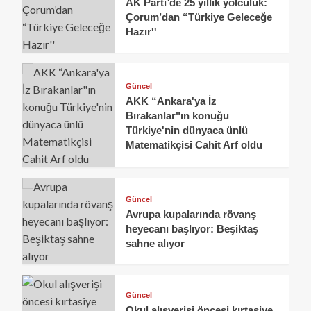
AK Parti’de 25 yıllık yolculuk:
Çorum’dan “Türkiye Geleceğe
Hazır''
Güncel
AKK “Ankara'ya İz
Bırakanlar"ın konuğu
Türkiye'nin dünyaca ünlü
Matematikçisi Cahit Arf oldu
Güncel
Avrupa kupalarında rövanş
heyecanı başlıyor: Beşiktaş
sahne alıyor
Güncel
Okul alışverişi öncesi kırtasiye