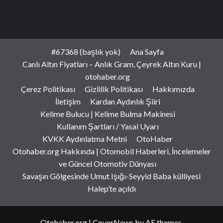
#67368 (başlık yok)
Ana Sayfa
Canlı Altın Fiyatları – Anlık Gram, Çeyrek Altın Kuru |
otohaber.org
Çerez Politikası
Gizlilik Politikası
Hakkımızda
İletişim
Kardan Aydınlık Şiiri
Kelime Bulucu | Kelime Bulma Makinesi
Kullanım Şartları / Yasal Uyarı
KVKK Aydınlatma Metni
OtoHaber
Otohaber.org Hakkında | Otomobil Haberleri, İncelemeler
ve Güncel Otomotiv Dünyası
Savaşın Gölgesinde Umut Işığı-Seyyid Baba külliyesi
Halep’te açıldı
Otohaber.org
|
CoverNews
by AF themes.