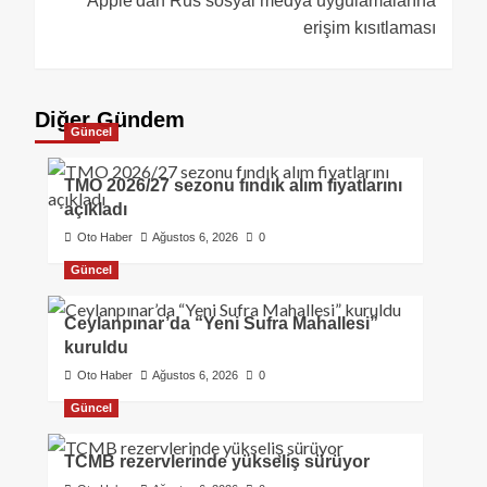
Apple'dan Rus sosyal medya uygulamalarına
erişim kısıtlaması
Diğer Gündem
Güncel
TMO 2026/27 sezonu fındık alım fiyatlarını
açıkladı
Oto Haber
Ağustos 6, 2026
0
Güncel
Ceylanpınar’da “Yeni Sufra Mahallesi”
kuruldu
Oto Haber
Ağustos 6, 2026
0
Güncel
TCMB rezervlerinde yükseliş sürüyor