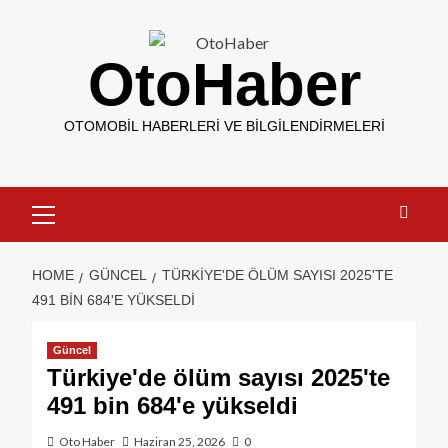
OtoHaber
OTOMOBIL HABERLERI VE BILGILENDIRMELERI
HOME
GÜNCEL
TÜRKIYE'DE ÖLÜM SAYISI 2025'TE
491 BIN 684'E YÜKSELDI
Güncel
Türkiye'de ölüm sayısı 2025'te
491 bin 684'e yükseldi
Oto Haber
Haziran 25, 2026
0