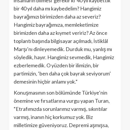
insanların bilmesi gerekir ki 40 yıl kaybettik
bir 40 yıl daha mı kaybedelim? Hangimiz
bayrağımızı birimizden daha az severiz?
Hangimiz bayrağımıza, memleketimize
birimizden daha az kıymet veririz? Az önce
toplantı başında bilgisayar açılmadı, İstiklâl
Marşı’nı dinleyemedik. Durduk mu, yanlış mı
söyledik, hayır. Hangimiz sevmedik, Hangimiz
ezberlemedik. O yüzden bir ilimizin, bir
partimizin, ‘ben daha çok bayrak seviyorum’
demesinin hiçbir anlamı yok.”
Konuşmasının son bölümünde Türkiye’nin
önemine ve fırsatlarına vurgu yapan Turan,
“Etrafımızda sorunlarımız varmış, sıkıntılar
varmış, inanın hiç korkumuz yok. Biz
milletimize güveniyoruz. Depremi aşmışsa,