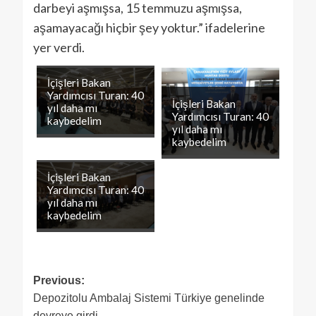
darbeyi aşmışsa, 15 temmuzu aşmışsa,
aşamayacağı hiçbir şey yoktur.” ifadelerine
yer verdi.
İçişleri Bakan
Yardımcısı Turan: 40
İçişleri Bakan
yıl daha mı
Yardımcısı Turan: 40
kaybedelim
yıl daha mı
kaybedelim
İçişleri Bakan
Yardımcısı Turan: 40
yıl daha mı
kaybedelim
Previous:
Depozitolu Ambalaj Sistemi Türkiye genelinde
devreye girdi