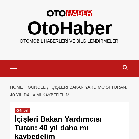
OtoHaber
OTOMOBIL HABERLERI VE BILGILENDIRMELERI
HOME
GÜNCEL
İÇIŞLERI BAKAN YARDIMCISI TURAN:
40 YIL DAHA MI KAYBEDELIM
Güncel
İçişleri Bakan Yardımcısı
Turan: 40 yıl daha mı
kaybedelim