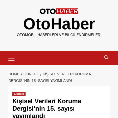
OtoHaber
OTOMOBIL HABERLERI VE BILGILENDIRMELERI
HOME
GÜNCEL
KIŞISEL VERILERI KORUMA
DERGISI'NIN 15. SAYISI YAYIMLANDI
Güncel
Kişisel Verileri Koruma
Dergisi'nin 15. sayısı
yayımlandı