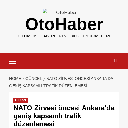
OtoHaber
OTOMOBIL HABERLERI VE BILGILENDIRMELERI
HOME
GÜNCEL
NATO ZIRVESI ÖNCESI ANKARA'DA
GENIŞ KAPSAMLI TRAFIK DÜZENLEMESI
Güncel
NATO Zirvesi öncesi Ankara'da
geniş kapsamlı trafik
düzenlemesi