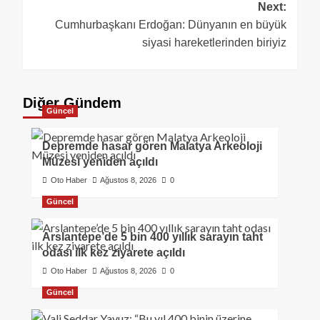
Next:
Cumhurbaşkanı Erdoğan: Dünyanın en büyük
siyasi hareketlerinden biriyiz
Diğer Gündem
Güncel
Depremde hasar gören Malatya Arkeoloji
Müzesi yeniden açıldı
Oto Haber
Ağustos 8, 2026
0
Güncel
Arslantepe’de 5 bin 400 yıllık sarayın taht
odası ilk kez ziyarete açıldı
Oto Haber
Ağustos 8, 2026
0
Güncel