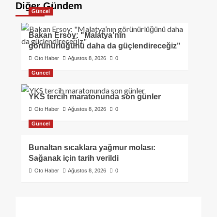
Diğer Gündem
Güncel
Bakan Ersoy: "Malatya’nın
görünürlüğünü daha da güçlendireceğiz"
Oto Haber
Ağustos 8, 2026
0
Güncel
YKS tercih maratonunda son günler
Oto Haber
Ağustos 8, 2026
0
Güncel
Bunaltan sıcaklara yağmur molası:
Sağanak için tarih verildi
Oto Haber
Ağustos 8, 2026
0