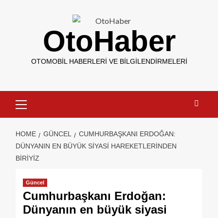
OtoHaber
OTOMOBIL HABERLERI VE BILGILENDIRMELERI
HOME
GÜNCEL
CUMHURBAŞKANI ERDOĞAN:
DÜNYANIN EN BÜYÜK SIYASI HAREKETLERINDEN
BIRIYIZ
Güncel
Cumhurbaşkanı Erdoğan:
Dünyanın en büyük siyasi