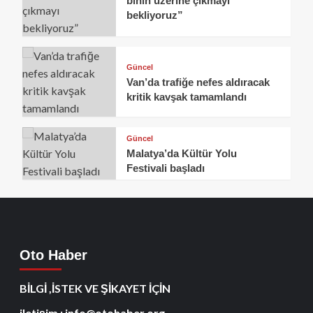
binin üzerine çıkmayı
bekliyoruz”
Güncel
Van’da trafiğe nefes aldıracak
kritik kavşak tamamlandı
Güncel
Malatya’da Kültür Yolu
Festivali başladı
Oto Haber
BİLGİ ,İSTEK VE ŞİKAYET İÇİN
iletişim : info@otohaber.org