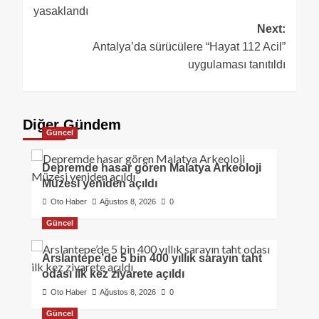
yasaklandı
Next:
Antalya’da sürücülere “Hayat 112 Acil”
uygulaması tanıtıldı
Diğer Gündem
Güncel
Depremde hasar gören Malatya Arkeoloji
Müzesi yeniden açıldı
Oto Haber
Ağustos 8, 2026
0
Güncel
Arslantepe’de 5 bin 400 yıllık sarayın taht
odası ilk kez ziyarete açıldı
Oto Haber
Ağustos 8, 2026
0
Güncel