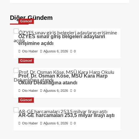
Diğer Gündem
Güncel
ÖZYES sınav giriş belgeleri adayların
erişimine açıldı
Oto Haber
Ağustos 6, 2026
0
Güncel
Prof. Dr. Osman Köse, MSÜ Kara Harp
Okulu Dekanlığına atandı
Oto Haber
Ağustos 6, 2026
0
Güncel
AR-GE harcamaları 253,5 milyar lirayı aştı
Oto Haber
Ağustos 6, 2026
0