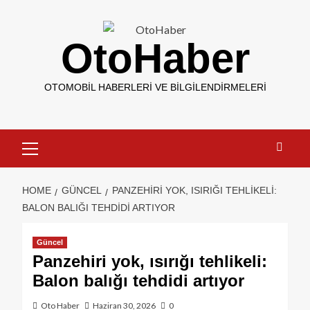
OtoHaber
OTOMOBIL HABERLERI VE BILGILENDIRMELERI
HOME
GÜNCEL
PANZEHIRI YOK, ISIRIĞI TEHLIKELI:
BALON BALIĞI TEHDIDI ARTIYOR
Güncel
Panzehiri yok, ısırığı tehlikeli:
Balon balığı tehdidi artıyor
Oto Haber
Haziran 30, 2026
0