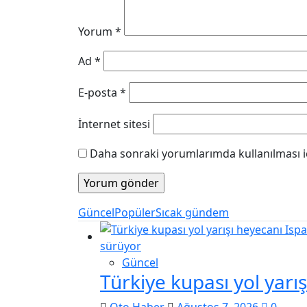
Yorum
*
Ad
*
E-posta
*
İnternet sitesi
Daha sonraki yorumlarımda kullanılması iç
Güncel
Popüler
Sıcak gündem
Güncel
Türkiye kupası yol yarı