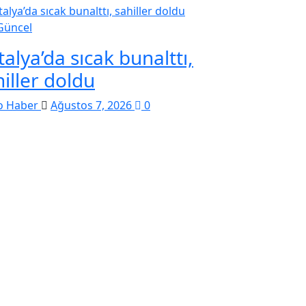
Güncel
alya’da sıcak bunalttı,
iller doldu
o Haber
Ağustos 7, 2026
0