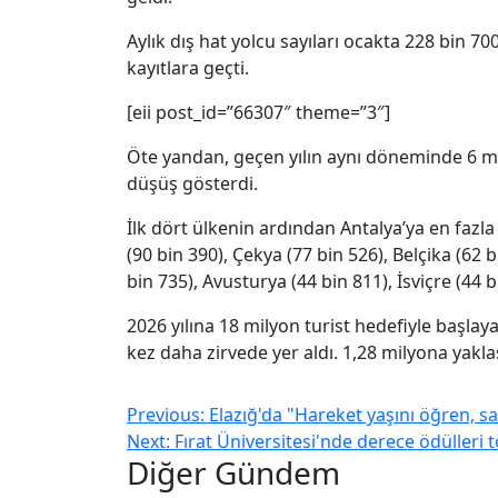
Aylık dış hat yolcu sayıları ocakta 228 bin 7
kayıtlara geçti.
[eii post_id=”66307″ theme=”3″]
Öte yandan, geçen yılın aynı döneminde 6 mil
düşüş gösterdi.
İlk dört ülkenin ardından Antalya’ya en fazla
(90 bin 390), Çekya (77 bin 526), Belçika (62 
bin 735), Avusturya (44 bin 811), İsviçre (44 
2026 yılına 18 milyon turist hedefiyle başlay
kez daha zirvede yer aldı. 1,28 milyona yaklaş
Previous:
Elazığ'da "Hareket yaşını öğren, sağ
Next:
Fırat Üniversitesi'nde derece ödülleri 
Diğer Gündem