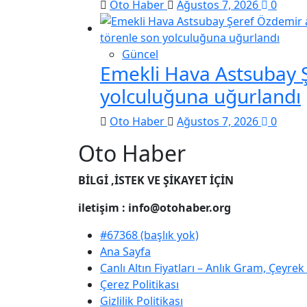
Oto Haber
Ağustos 7, 2026
0
Güncel
Emekli Hava Astsubay Ş
yolculuğuna uğurlandı
Oto Haber
Ağustos 7, 2026
0
Oto Haber
BİLGİ ,İSTEK VE ŞİKAYET İÇİN
iletişim : info@otohaber.org
#67368 (başlık yok)
Ana Sayfa
Canlı Altın Fiyatları – Anlık Gram, Çeyre
Çerez Politikası
Gizlilik Politikası