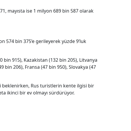
171, mayısta ise 1 milyon 689 bin 587 olarak
on 574 bin 375’e gerileyerek yüzde 9’luk
0 bin 915), Kazakistan (132 bin 205), Litvanya
49 bin 206), Fransa (47 bin 950), Slovakya (47
eklenirken, Rus turistlerin kente ilgisi bir
eta ikinci bir ev olmayı sürdürüyor.