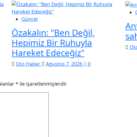
Güncel
Ant
Özakalın: "Ben Değil,
sah
Hepimiz Bir Ruhuyla
Ot
Hareket Edeceğiz"
Oto Haber
Ağustos 7, 2026
0
alanlar
*
ile işaretlenmişlerdir