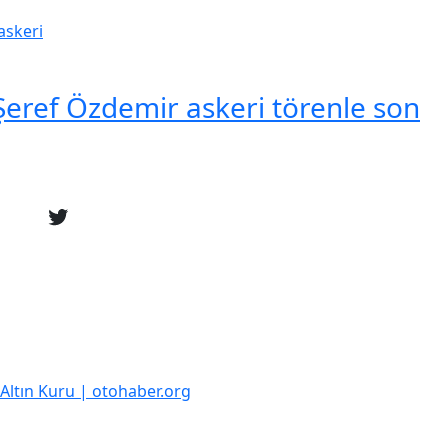
eref Özdemir askeri törenle son
k Altın Kuru | otohaber.org