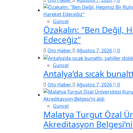
Oto Haber
Ağustos 7, 2026
0
Güncel
Özakalın: "Ben Değil, 
Edeceğiz"
Oto Haber
Ağustos 7, 2026
0
Güncel
Antalya’da sıcak bunaltt
Oto Haber
Ağustos 7, 2026
0
Güncel
Malatya Turgut Özal Ün
Akreditasyon Belgesi’ni