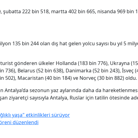
00, şubatta 222 bin 518, martta 402 bin 665, nisanda 969 bin 
yon 135 bin 244 olan dış hat gelen yolcu sayısı bu yıl 5 mily
 turist gönderen ülkeler Hollanda (183 bin 776), Ukrayna (15
bin 736), Belarus (52 bin 638), Danimarka (52 bin 243), İsveç (
bin 502), Macaristan (40 bin 184) ve Norveç (30 bin 882) oldu.
an Antalya’da sezonun yaz aylarında daha da hareketlenmesi b
an ziyaretçi sayısıyla Antalya, Ruslar için tatilin ötesinde ad
lıklı yaşa" etkinlikleri sürüyor
töreni düzenlendi