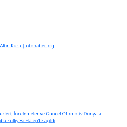
k Altın Kuru | otohaber.org
rleri, İncelemeler ve Güncel Otomotiv Dünyası
a külliyesi Halep’te açıldı