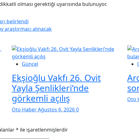
 dikkatli olması gerektiği uyarısında bulunuyor.
rı belirlendi
ay araştırmacı alınacak
Güncel
Ekşioğlu Vakfı 26. Ovit
Ar
Yayla Şenlikleri’nde
so
görkemli açılış
Oto 
Oto Haber
Ağustos 6, 2026
0
alanlar
*
ile işaretlenmişlerdir