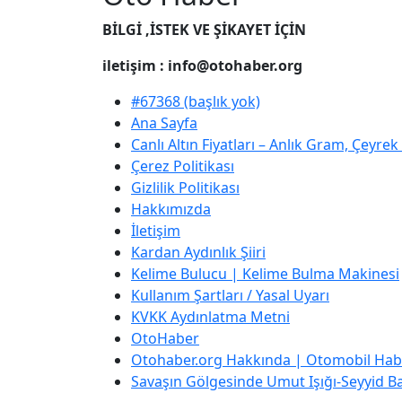
BİLGİ ,İSTEK VE ŞİKAYET İÇİN
iletişim : info@otohaber.org
#67368 (başlık yok)
Ana Sayfa
Canlı Altın Fiyatları – Anlık Gram, Çeyre
Çerez Politikası
Gizlilik Politikası
Hakkımızda
İletişim
Kardan Aydınlık Şiiri
Kelime Bulucu | Kelime Bulma Makinesi
Kullanım Şartları / Yasal Uyarı
KVKK Aydınlatma Metni
OtoHaber
Otohaber.org Hakkında | Otomobil Habe
Savaşın Gölgesinde Umut Işığı-Seyyid Bab