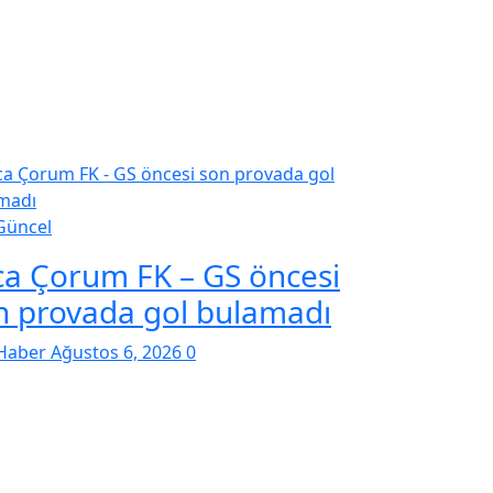
Güncel
ca Çorum FK – GS öncesi
n provada gol bulamadı
Haber
Ağustos 6, 2026
0