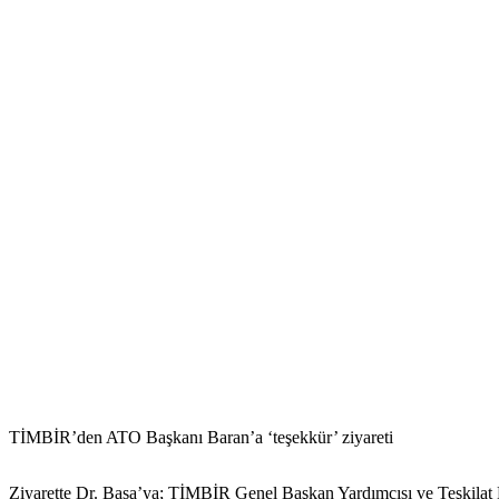
TİMBİR’den ATO Başkanı Baran’a ‘teşekkür’ ziyareti
Ziyarette Dr. Basa’ya; TİMBİR Genel Başkan Yardımcısı ve Teşkila