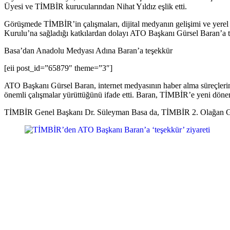
Üyesi ve TİMBİR kurucularından Nihat Yıldız eşlik etti.
Görüşmede TİMBİR’in çalışmaları, dijital medyanın gelişimi ve yere
Kurulu’na sağladığı katkılardan dolayı ATO Başkanı Gürsel Baran’a teş
Basa’dan Anadolu Medyası Adına Baran’a teşekkür
[eii post_id=”65879″ theme=”3″]
ATO Başkanı Gürsel Baran, internet medyasının haber alma süreçlerin
önemli çalışmalar yürüttüğünü ifade etti. Baran, TİMBİR’e yeni dönem
TİMBİR Genel Başkanı Dr. Süleyman Basa da, TİMBİR 2. Olağan Genel