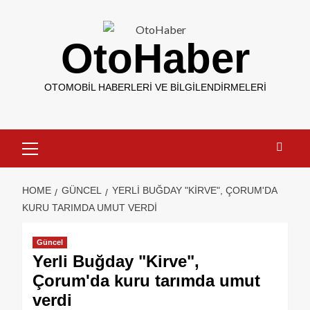
OtoHaber
OTOMOBIL HABERLERI VE BILGILENDIRMELERI
HOME
GÜNCEL
YERLI BUĞDAY "KIRVE", ÇORUM'DA
KURU TARIMDA UMUT VERDI
Güncel
Yerli Buğday "Kirve",
Çorum'da kuru tarımda umut
verdi