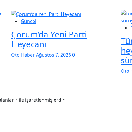
Güncel
Çorum’da Yeni Parti
Tür
Heyecanı
n
he
Oto Haber
Ağustos 7, 2026
0
sü
Oto 
alanlar
*
ile işaretlenmişlerdir