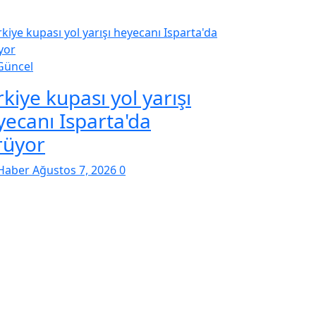
Güncel
kiye kupası yol yarışı
yecanı Isparta'da
rüyor
Haber
Ağustos 7, 2026
0