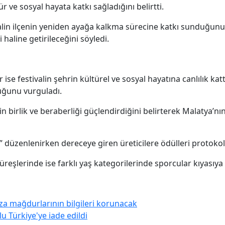
 ve sosyal hayata katkı sağladığını belirtti.
ivalin ilçenin yeniden ayağa kalkma sürecine katkı sunduğun
haline getirileceğini söyledi.
se festivalin şehrin kültürel ve sosyal hayatına canlılık ka
uğunu vurguladı.
n birlik ve beraberliği güçlendirdiğini belirterek Malatya’n
düzenlenirken dereceye giren üreticilere ödülleri protokol ü
eşlerinde ise farklı yaş kategorilerinde sporcular kıyasıya
aza mağdurlarının bilgileri korunacak
lu Türkiye'ye iade edildi