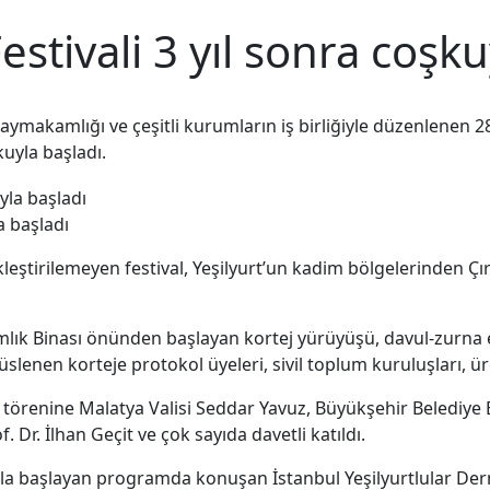
Festivali 3 yıl sonra coşk
ymakamlığı ve çeşitli kurumların iş birliğiyle düzenlenen 28. 
kuyla başladı.
la başladı
eştirilemeyen festival, Yeşilyurt’un kadim bölgelerinden Çı
lık Binası önünden başlayan kortej yürüyüşü, davul-zurna e
slenen korteje protokol üyeleri, sivil toplum kuruluşları, üre
ş törenine Malatya Valisi Seddar Yavuz, Büyükşehir Belediye
 Dr. İlhan Geçit ve çok sayıda davetli katıldı.
yla başlayan programda konuşan İstanbul Yeşilyurtlular Dern