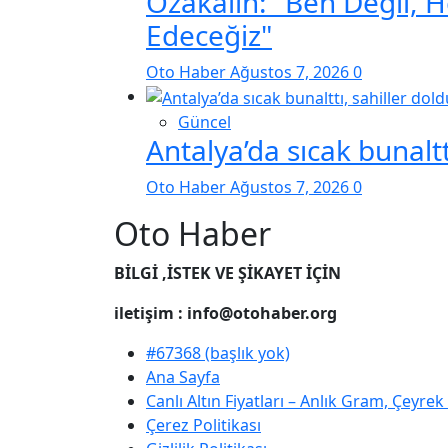
Özakalın: "Ben Değil, 
Edeceğiz"
Oto Haber
Ağustos 7, 2026
0
Güncel
Antalya’da sıcak bunaltt
Oto Haber
Ağustos 7, 2026
0
Oto Haber
BİLGİ ,İSTEK VE ŞİKAYET İÇİN
iletişim : info@otohaber.org
#67368 (başlık yok)
Ana Sayfa
Canlı Altın Fiyatları – Anlık Gram, Çeyre
Çerez Politikası