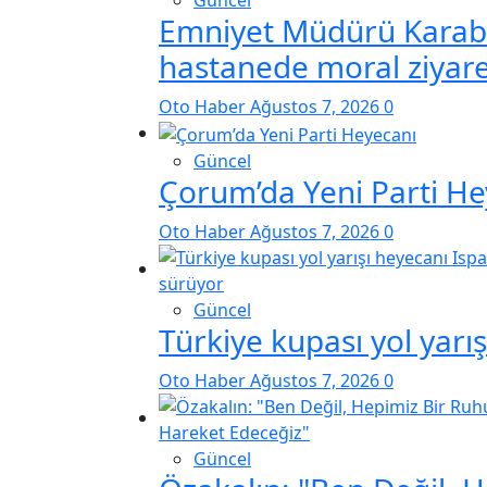
Güncel
Emniyet Müdürü Karab
hastanede moral ziyare
Oto Haber
Ağustos 7, 2026
0
Güncel
Çorum’da Yeni Parti He
Oto Haber
Ağustos 7, 2026
0
Güncel
Türkiye kupası yol yarı
Oto Haber
Ağustos 7, 2026
0
Güncel