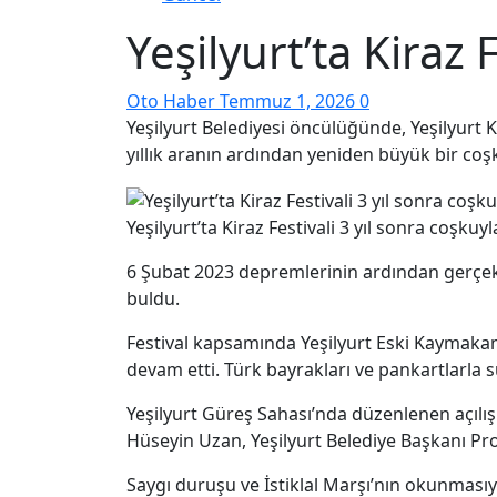
Yeşilyurt’ta Kiraz 
Oto Haber
Temmuz 1, 2026
0
Yeşilyurt Belediyesi öncülüğünde, Yeşilyurt Ka
yıllık aranın ardından yeniden büyük bir coş
Yeşilyurt’ta Kiraz Festivali 3 yıl sonra coşkuy
6 Şubat 2023 depremlerinin ardından gerçekl
buldu.
Festival kapsamında Yeşilyurt Eski Kaymakam
devam etti. Türk bayrakları ve pankartlarla sü
Yeşilyurt Güreş Sahası’nda düzenlenen açılı
Hüseyin Uzan, Yeşilyurt Belediye Başkanı Prof.
Saygı duruşu ve İstiklal Marşı’nın okunması