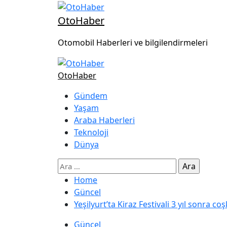
OtoHaber
Otomobil Haberleri ve bilgilendirmeleri
OtoHaber
Gündem
Yaşam
Araba Haberleri
Teknoloji
Dünya
Home
Güncel
Yeşilyurt’ta Kiraz Festivali 3 yıl sonra co
Güncel