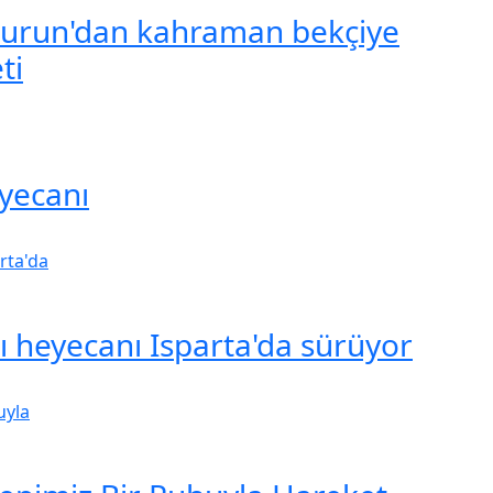
urun'dan kahraman bekçiye
ti
yecanı
şı heyecanı Isparta'da sürüyor