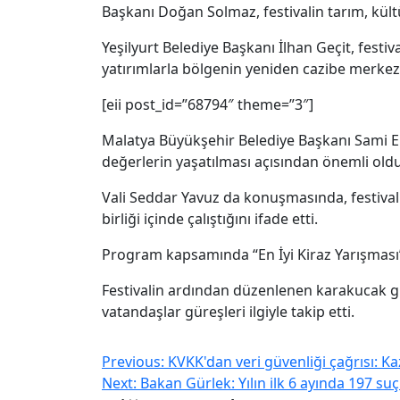
Başkanı Doğan Solmaz, festivalin tarım, kültür
Yeşilyurt Belediye Başkanı İlhan Geçit, fest
yatırımlarla bölgenin yeniden cazibe merkezi 
[eii post_id=”68794″ theme=”3″]
Malatya Büyükşehir Belediye Başkanı Sami Er i
değerlerin yaşatılması açısından önemli old
Vali Seddar Yavuz da konuşmasında, festivali
birliği içinde çalıştığını ifade etti.
Program kapsamında “En İyi Kiraz Yarışması” 
Festivalin ardından düzenlenen karakucak gür
vatandaşlar güreşleri ilgiyle takip etti.
Previous:
KVKK'dan veri güvenliği çağrısı: K
Next:
Bakan Gürlek: Yılın ilk 6 ayında 197 suç