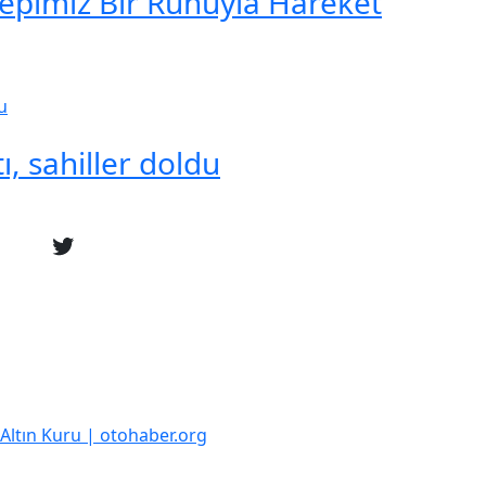
Hepimiz Bir Ruhuyla Hareket
ı, sahiller doldu
k Altın Kuru | otohaber.org